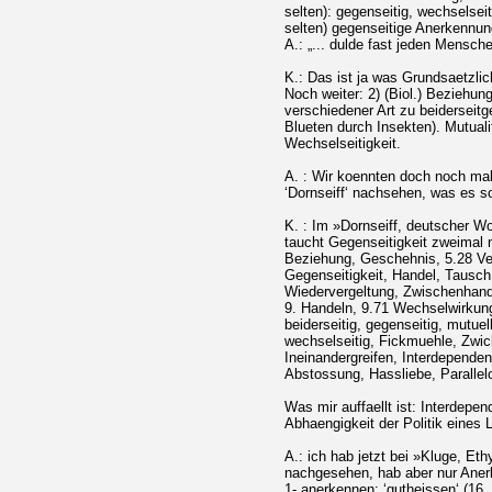
selten): gegenseitig, wechselseit
selten) gegenseitige Anerkennun
A.: „... dulde fast jeden Mensch
K.: Das ist ja was Grundsaetzlic
Noch weiter: 2) (Biol.) Beziehu
verschiedener Art zu beidersei
Blueten durch Insekten). Mutualit
Wechselseitigkeit.
A. : Wir koennten doch noch ma
‘Dornseiff‘ nachsehen, was es s
K. : Im »Dornseiff, deutscher 
taucht Gegenseitigkeit zweimal 
Beziehung, Geschehnis, 5.28 V
Gegenseitigkeit, Handel, Tausc
Wiedervergeltung, Zwischenhan
9. Handeln, 9.71 Wechselwirkung
beiderseitig, gegenseitig, mutuel
wechselseitig, Fickmuehle, Zwic
Ineinandergreifen, Interdepend
Abstossung, Hassliebe, Parallel
Was mir auffaellt ist: Interdepe
Abhaengigkeit der Politik eines
A.: ich hab jetzt bei »Kluge, E
nachgesehen, hab aber nur Aner
1- anerkennen: ‘gutheissen‘ (16.