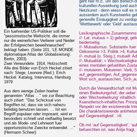
geht hier m.E. um den Bereich de
kulturellen Auswirkung (und auch
Netzkunst - denn wieso soll es 
ausserdem auch Kunstwerke gebe
generelle Einäugigkeit zu verdop
‘Wettbewerb‘ oder ‘Geld‘ austaus
Ein fuehrender US-Politiker soll die
Lexikographische Zusammenmst
"pessimistische Weltsicht, die immer
//- Lat. mutuus = 1) geborgt, gel
nur die weinerlichen Verlierer und Neider
beiderseitig.
der Erfolgreichen beweihraeuchert"
//- Mutualismus: Substantiv fuer
beklagt haben. (Seite 101, ‘LE MONDE
Oekonomie >3, Politik >4, Kultu
diplomatique Atlas der Globalisierung‘.
//- mutual (o. Steig.); mutuell: 
Berlin, 2003)
//- Mutualität: = Wechselseitigke
Zwei Verwundete. 1914, Holzschnitt
eines mentalen gefuehlten Zust
Alle drei Bilder von Erich Heckel zitiert
//- mutuieren, Mutuieren: Verb, 
nach: Stege, Leonore (Red.): Erich
auf_gegenseitigen, Auf_gegenseit
Heckel. Katalog, Interversa, Hamburg
Wort sich_austauschen, Sich_a
1979
Durch die Verwandtschaft mit Mu
Aus dem wenige Zeilen hoeher
einen Bedeutungshof, der ueber 
genannten "Atlas …" sei zur Beachtung
oder ‘Wechselwirkung‘ inhaltlich
auch zitiert: "Das Schicksal von
Kuenstlerisch-inhaltliches Prinzip
Begriffen ist, dass sie sich nahezu
Respekt vor der existierende I
beliebig benutzen lassen. … Ist ein
Die charakterisierende antirhetor
Begriff populaer oder imposant, wird er
auf Gegenseitigkeit‘. >6
besonders schnell und vielfaeltig besetzt
und als Mode- und Lehnwort fuer
Ob mit ‘auf Gegenseitigkeit‘, ‘a
opportunistische Zwecke entwendet. …"
befuerchten ist, was Antje fragt
(Hermann Scheer)