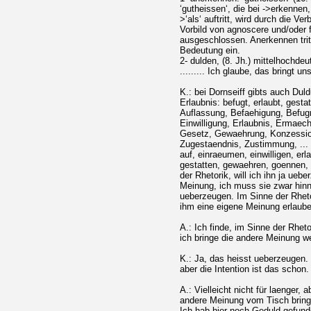
‘gutheissen‘, die bei ->erkenn
>‘als‘ auftritt, wird durch die Ver
Vorbild von agnoscere und/oder f
ausgeschlossen. Anerkennen tritt
Bedeutung ein.
2- dulden, (8. Jh.) mittelhochdeut
......... Ich glaube, das bringt un
K.: bei Dornseiff gibts auch Dul
Erlaubnis: befugt, erlaubt, gesta
Auflassung, Befaehigung, Befugn
Einwilligung, Erlaubnis, Ermaec
Gesetz, Gewaehrung, Konzession
Zugestaendnis, Zustimmung, ... 
auf, einraeumen, einwilligen, er
gestatten, gewaehren, goennen, 
der Rhetorik, will ich ihn ja ueb
Meinung, ich muss sie zwar hinne
ueberzeugen. Im Sinne der Rheto
ihm eine eigene Meinung erlaube
A.: Ich finde, im Sinne der Rhe
ich bringe die andere Meinung w
K.: Ja, das heisst ueberzeugen. 
aber die Intention ist das schon.
A.: Vielleicht nicht für laenger
andere Meinung vom Tisch bring
Ich hab hier noch Geduld gefun