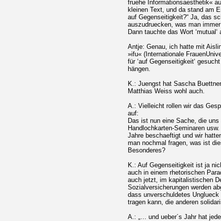
fruehe Informationsaesthetik« au
kleinen Text, und da stand am E
auf Gegenseitigkeit?“ Ja, das s
auszudruecken, was man immer 
Dann tauchte das Wort ‘mutual‘ a
Antje: Genau, ich hatte mit Ais
»ifu« (Internationale FrauenUniv
für ‘auf Gegenseitigkeit‘ gesucht
hängen.
K.: Juengst hat Sascha Buettner 
Matthias Weiss wohl auch.
A.: Vielleicht rollen wir das Ge
auf:
Das ist nun eine Sache, die uns
Handlochkarten-Seminaren usw. 
Jahre beschaeftigt und wir hatte
man nochmal fragen, was ist die
Besonderes?
K.: Auf Gegenseitigkeit ist ja n
auch in einem rhetorischen Par
auch jetzt, im kapitalistischen 
Sozialversicherungen werden abg
dass unverschuldetes Unglueck d
tragen kann, die anderen solidar
A.: „… und ueber´s Jahr hat jede