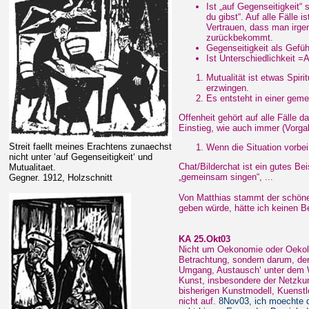
Ist „auf Gegenseitigkeit“
du gibst“. Auf alle Fälle 
Vertrauen, dass man irge
zurückbekommt.
Gegenseitigkeit als Gefühl
Ist Unterschiedlichkeit =
Mutualität ist etwas Spiri
erzwingen.
Es entsteht in einer gem
Offenheit gehört auf alle Fälle 
Einstieg, wie auch immer (Vorga
Streit faellt meines Erachtens zunaechst
Wenn die Situation vorbei 
nicht unter ‘auf Gegenseitigkeit‘ und
Chat/Bilderchat ist ein gutes Bei
Mutualitaet.
„gemeinsam singen“, ...
Gegner. 1912, Holzschnitt
Von Matthias stammt der schöne
geben würde, hätte ich keinen Beg
KA 25.Okt03
Nicht um Oekonomie oder Oekolog
Betrachtung, sondern darum, den 
Umgang, Austausch‘ unter dem W
Kunst, insbesondere der Netzku
bisherigen Kunstmodell, Kuenstl
nicht auf.
8Nov03, ich moechte 