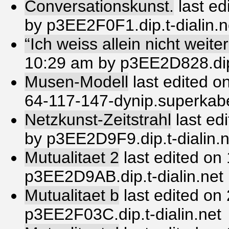
Conversationskunst.
last ed
by p3EE2F0F1.dip.t-dialin.n
“Ich weiss allein nicht weiter
10:29 am by p3EE2D828.dip.
Musen-Modell
last edited o
64-117-147-dynip.superkab
Netzkunst-Zeitstrahl
last ed
by p3EE2D9F9.dip.t-dialin.n
Mutualitaet 2
last edited on
p3EE2D9AB.dip.t-dialin.net
Mutualitaet b
last edited o
p3EE2F03C.dip.t-dialin.net