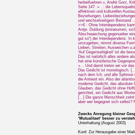
herbeifuehren.«, André Gorz, Kr
Seite 147: »…: die Lebensqualita
affektiven und kulturellen Austa
Beziehungen, Liebesbeziehungen,
und wechselseitigem Beistand 
>>6 : Ohne Interdependenz kann
Antje. Duldung (einraeumen, sich 
Abschwaechung gegenueber eine
gut so“) der Interdependenz. In k
umzugehen, nimmt diverse Form
Lieben, Streiten, Ausweichen u.a
'Auf Gegenseitigkeit' ist die bes
Das ist natürlich alles andere a
hat eine künstlerische Gegenposi
»… Und damit treten wir vor da
Das Gedicht ist monologisch. […
nach dem Ich, und alle Sphinxe 
die Antwort ein. Also der atlanti
moderne Gedicht, das absolute 
Glauben, das Gedicht ohne Hoff
gerichtet, ein Gedicht aus Worte
[…] Die ganze Menschheit zehrt
aber wer begegnet sich selbst? 
Zwecks Anregung kleiner Gesp
‘Mutualitaet‘ besser zu verst
Unterhaltung (August 2003)
Kurd: Zur Herausgabe einer Mail