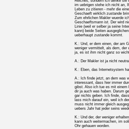
Reiches, sondern ich denke sie m
im uebrigen stehe ich nicht an
Leben zu zitieren - mehr die ein
Geschaeft wirklich zustande bring
Zum ehrlichen Makler wuerde ich
Geschaeftsmann ist. Der wird nic
Linie (weil er selber ja seine In
kann) beide Seiten ausgeglichen
ueberhaupt zustande kommt.
K.: Und, er dem einen, der am Ge
weniger vermittelt, als dem, der
ja, es ist ihm nicht ganz so wicht
A.: Der Makler ist ja nicht neutra
K.: Eben, das Internetsystem ha
A.: Ich finde jetzt, an dem was
interessant, dass hier immer dur
gibst. Also ich tue es mit einem
dir ja auch was haben. Darum ge
gar nichts geben. Ich finde, dass 
lass mich darauf ein, weil ich d
muss nicht immer gleich ausgegl
uebers Jahr hat jeder seins wie
K.: Und der, der weniger erhalten
kann auch weitermachen, im soli
Ohr gehauen worden.