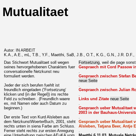
Mutualitaet
Autor: IN ARBEIT
K.A., A.E., mL, T.B., Y.F., Maetthi, SaB, J.B., O.T., K.G., G.N., J.R. D.F., 
Das Stichwort Mutualitaet soll wegen
Fortsetzung
, weil die page sonst
seines hervorgehobenen Charakters fuer
Gespraech mit Cord Passow in
conversationelle Netzkunst neu
.
formuliert werden.
Gespraech zwischen Stefan Bec
neue Seite
Jeder der sich berufen fuehlt ist
.
freundlich eingeladen (‘Fortsetzung‘
Gespraech zwischen Julian Ro
klicken und {in der Regel}) ins rechte
.
Feld zu schreiben . (Freundlich waere
Links und Zitate
neue Seite
es, mit Namen oder auch Datum zu
.
beginnen.)
Gespraech ueber Mutualitaet w
2003 in der Bauhaus-Universit
Der erste Text von Kurd Alsleben aus
.
dem NetzkunstWoerterBuch, 2001, steht
Gespraech ueber Mutualitaet 
rechts unten in siena Farbe am Schluss.
Alsleben, Tatjana Beer, Antje 
Ferner steht rechts zur ersten Anregung
.
eine Unterhaltung zwischen AEuKA vom
Maetthi 6.11.03, Mutuale Netzk