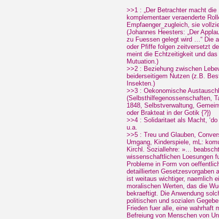
>>1 : „Der Betrachter macht die 
komplementaer veraenderte Rol
Empfaenger_zugleich, sie vollzie
(Johannes Heesters: „Der Applaus
zu Fuessen gelegt wird …“ Die a
oder Pfiffe folgen zeitversetzt 
meint die Echtzeitigkeit und da
Mutuation.)
>>2 : Beziehung zwischen Lebew
beiderseitigem Nutzen (z.B. Bes
Insekten.)
>>3 : Oekonomische Austausch
(Selbsthilfegenossenschaften, T
1848, Selbstverwaltung, Gemein
oder Brakteat in der Gotik {?})
>>4 : Solidaritaet als Macht, ‘do
u.a.
>>5 : Treu und Glauben, Conver
Umgang, Kinderspiele, mL: kom
Kirchl. Soziallehre: »… beabsch
wissenschaftlichen Loesungen fu
Probleme in Form von oeffentlic
detaillierten Gesetzesvorgaben 
ist weitaus wichtiger, naemlich
moralischen Werten, das die Wue
bekraeftigt. Die Anwendung solche
politischen und sozialen Gegebe
Frieden fuer alle, eine wahrhaft
Befreiung von Menschen von Un