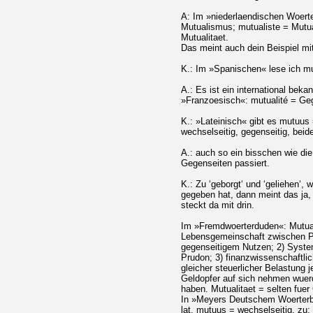
A: Im »niederlaendischen Woert
Mutualismus; mutualiste = Mutual
Mutualitaet.
Das meint auch dein Beispiel m
K.: Im »Spanischen« lese ich mu
A.: Es ist ein international beka
»Franzoesisch«: mutualité = Geg
K.: »Lateinisch« gibt es mutuus 
wechselseitig, gegenseitig, beide
A.: auch so ein bisschen wie d
Gegenseiten passiert.
K.: Zu ‘geborgt‘ und ‘geliehen‘,
gegeben hat, dann meint das ja,
steckt da mit drin.
Im »Fremdwoerterduden«: Mutual
Lebensgemeinschaft zwischen Pf
gegenseitigem Nutzen; 2) Syste
Prudon; 3) finanzwissenschaftlic
gleicher steuerlicher Belastung 
Geldopfer auf sich nehmen wuer
haben. Mutualitaet = selten fuer
In »Meyers Deutschem Woerterbu
lat. mutuus = wechselseitig, zu: