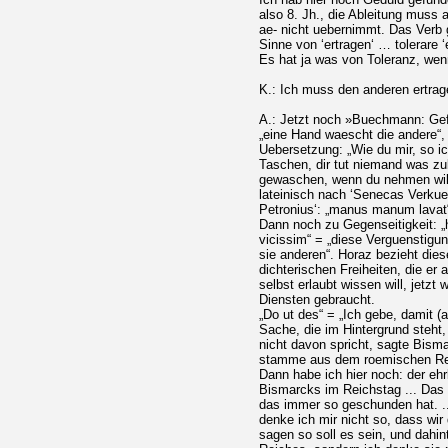
also 8. Jh., die Ableitung muss a
ae- nicht uebernimmt. Das Verb 
Sinne von ‘ertragen‘ … tolerare ‘
Es hat ja was von Toleranz, wenn
K.: Ich muss den anderen ertrag
A.: Jetzt noch »Buechmann: Gef
„eine Hand waescht die andere“,
Uebersetzung: „Wie du mir, so i
Taschen, dir tut niemand was zu
gewaschen, wenn du nehmen wills
lateinisch nach ‘Senecas Verkue
Petronius‘: „manus manum lavat“
Dann noch zu Gegenseitigkeit:
vicissim“ = „diese Verguenstigu
sie anderen“. Horaz bezieht diese
dichterischen Freiheiten, die er 
selbst erlaubt wissen will, jetzt
Diensten gebraucht.
„Do ut des“ = „Ich gebe, damit (au
Sache, die im Hintergrund steh
nicht davon spricht, sagte Bis
stamme aus dem roemischen Re
Dann habe ich hier noch: der eh
Bismarcks im Reichstag ... Das 
das immer so geschunden hat. ..
denke ich mir nicht so, dass wir
sagen so soll es sein, und dahi