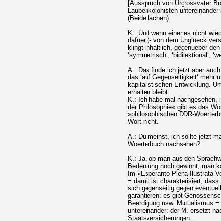
[Ausspruch von Urgrossvater Bra
Laubenkolonisten untereinander i
(Beide lachen)
K.: Und wenn einer es nicht wied
dafuer (- von dem Unglueck versc
klingt inhaltlich, gegenueber den
‘symmetrisch‘, ‘bidirektional‘, ‘w
A.: Das finde ich jetzt aber auc
das ‘auf Gegenseitigkeit‘ mehr 
kapitalistischen Entwicklung. Um
erhalten bleibt.
K.: Ich habe mal nachgesehen, i
der Philosophie« gibt es das Wo
»philosophischen DDR-Woerterbu
Wort nicht.
A.: Du meinst, ich sollte jetzt 
Woerterbuch nachsehen?
K.: Ja, ob man aus den Sprachw
Bedeutung noch gewinnt, man ka
Im »Esperanto Plena Ilustrata Vo
= damit ist charakterisiert, dass 
sich gegenseitig gegen eventuel
garantieren: es gibt Genossensch
Beerdigung usw. Mutualismus = 
untereinander: der M. ersetzt na
Staatsversicherungen.