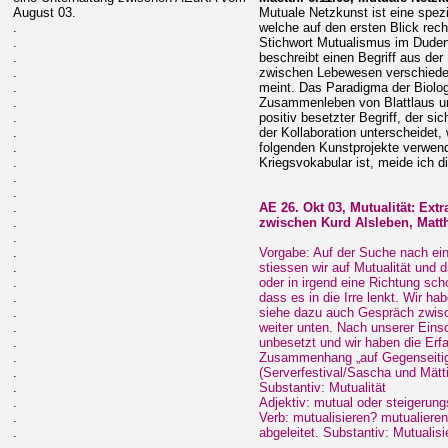
August 03.
Mutuale Netzkunst ist eine spez
.
welche auf den ersten Blick rec
.
Stichwort Mutualismus im Duden
.
beschreibt einen Begriff aus der
.
zwischen Lebewesen verschieden
.
meint. Das Paradigma der Biolog
.
Zusammenleben von Blattlaus un
.
positiv besetzter Begriff, der s
.
der Kollaboration unterscheidet, 
.
folgenden Kunstprojekte verwende
.
Kriegsvokabular ist, meide ich 
.
.
.
AE 26. Okt 03, Mutualität: Ext
.
zwischen Kurd Alsleben, Matt
.
.
Vorgabe: Auf der Suche nach ein
.
stiessen wir auf Mutualität und d
.
oder in irgend eine Richtung sch
.
dass es in die Irre lenkt. Wir h
.
siehe dazu auch Gespräch zwisc
.
weiter unten. Nach unserer Einsc
.
unbesetzt und wir haben die Erf
.
Zusammenhang „auf Gegenseiti
.
(Serverfestival/Sascha und Mätti
.
Substantiv: Mutualität
.
Adjektiv: mutual oder steigerung
.
Verb: mutualisieren? mutualiere
.
abgeleitet. Substantiv: Mutualis
.