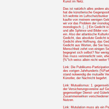
Kunst im Netz.
Das ist natürlich alles andere a
hat die künstlerische Gegenposit
Ich wohnte im Luftschutzbunker
kaufte von meinem wenigen Geld
wir vor das Problem der monolog
monologisch. […] Ein Gedicht is
und alle Sphinxe und Bilder von 
ein. Also der atlantische Kultur
Gedicht, das absolute Gedicht i
Gedicht ohne Hoffnung, das Gedi
Gedicht aus Worten, die Sie fas
Menschheit zehrt von einigen S
begegnet sich selbst? Nur wenig
Das muss verinnerlicht sein, eh
{%"Ich weiss allein nicht weiter
Link: Die Publikums-Partizipation
des vorigen Jahrhunderts {%Par
stand notwendig die mutuelle Ver
Künstler, der Nachricht begehrt.
Link: Mutualismus: 1. gegenseit
der Versicherungsvereine auf Ge
gegenseitiger Dienst- und Güterl
Zusammenwirken verschiedener 
Nutzen.
Link: Mutulation muss als ein P