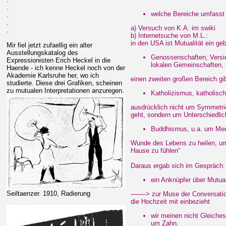
.
welche Bereiche umfasst d
.
.
a) Versuch von K.A. im swiki
.
b) Internetsuche von M.L.:
in den USA ist Mutualität ein ge
Mir fiel jetzt zufaellig ein alter
Ausstellungskatalog des
Genossenschaften, Versi
Expressionisten Erich Heckel in die
lokalen Gemeinschaften,
Haende - ich kenne Heckel noch von der
Akademie Karlsruhe her, wo ich
einen zweiten großen Bereich gib
studierte. Diese drei Grafiken, scheinen
zu mutualen Interpretationen anzuregen.
Katholizismus, katholisch
ausdrücklich nicht um Symmetri
geht, sondern um Unterschiedlic
Buddhismus, u.a. um Medi
Wunde des Lebens zu heilen, um
Hause zu fühlen“
Daraus ergab sich im Gespräch:
ein Anknüpfer über Mutual
Seiltaenzer. 1910, Radierung
——-> zur Muse der Conversation
die Hochzeit mit einbezieht
wir meinen nicht Gleiche
um Zahn.