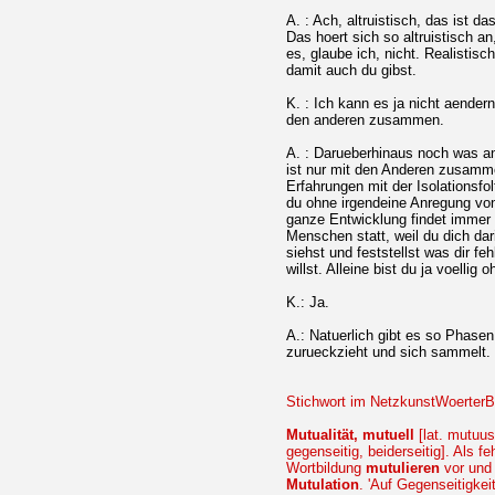
A. : Ach, altruistisch, das ist d
Das hoert sich so altruistisch an
es, glaube ich, nicht. Realistisc
damit auch du gibst.
K. : Ich kann es ja nicht aendern
den anderen zusammen.
A. : Darueberhinaus noch was a
ist nur mit den Anderen zusamme
Erfahrungen mit der Isolationsfol
du ohne irgendeine Anregung vo
ganze Entwicklung findet imme
Menschen statt, weil du dich da
siehst und feststellst was dir fe
willst. Alleine bist du ja voellig o
K.: Ja.
A.: Natuerlich gibt es so Phasen
zurueckzieht und sich sammelt. 
Stichwort im NetzkunstWoerterB
Mutualität, mutuell
[lat. mutuus
gegenseitig, beiderseitig]. Als 
Wortbildung
mutulieren
vor und 
Mutulation
. 'Auf Gegenseitigkeit