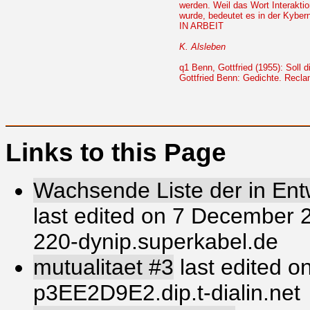
werden. Weil das Wort Interakt
wurde, bedeutet es in der Kyber
IN ARBEIT
K. Alsleben
q1 Benn, Gottfried (1955): Soll 
Gottfried Benn: Gedichte. Recla
Links to this Page
Wachsende Liste der in Entw
last edited on 7 December 
220-dynip.superkabel.de
mutualitaet #3
last edited o
p3EE2D9E2.dip.t-dialin.net