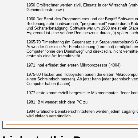
1950 Großrechner werden zivil, Einsatz in der Wirtschaft (vorhe
Geheimdienste usw.)
1960 Der Beruf des Programmieres und der Begriff Software en
Bedienung sehr hardwarenah, "programmiert" wurde durch Kabe
und Schalterbetätigung. Software war um 1960 meist ein Stap
Hypercard ist eine schöne Remineszenz daran ;-)) später Loc
1965-70 Timesharing (im Gegensatz zur Stapelverarbeitung) Gle
Anwender über eine Art Fernbedienung (Terminal) ermöglich ers
Computer "ohne den Dienstweg" und direkt (d.h. nicht vermitte
erstmals eine Art Interaktivität
1971 Intel erfindet den ersten Mikroprozessor (i4004)
1975-80 Hacker und Hobbyisten bauen die ersten Mikrocompute
einen Schreibtisch passen). Ab jetzt kann jeder (technisch ve
Computer haben (bauen).
1977 erste kommerziell hergestellte Mikrocomputer. Jeder kan
1981 IBM wendet sich dem PC zu.
1984 Grafische Benutzerschnittstellen werden jedem zugängl
wird einfach verständlich.