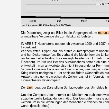
Die Darstellung zeigt als Blick in die Vergangenheit im
mutual
unmittelbare Vorgaenge die zur Netzkunst fuehrten.
IN ARBEIT Naechstens notiere ich zwischen 1990 und 1987 n
HyperCard.
Wir benutzten ‘HyperCard‘ als erstes Autorenprogramm unsere
und her Diskettenwerfen. Es verband die Medienformate Link
reiche aesthetische Ausdrucksmoeglichkeiten nicht zuletzt fuer
Flaechen). Im Hin und Her des Austauschens hatte sich eine 
entwickelt - man antwortete also nicht in gesonderter Form (me
Schwedt in einem Haus an der Oderbruecke, was weg ist - di
Krieg wieder nachgebaut -, er schickte Briefe »Urschriftlich z
Antwortmails gerne zwischen die Zeilen, das ist im Vergleich 
rudimentaeres Hineinhypern.
Der
Link
fuegt der Darstellung Schlagwoerter des Umfeldes h
Um den Computer / das Internet als Medium zu etablieren war
sozio-kulturelle Entwicklungen nötig: Der Computer musste au
werden um in die Wohnungen der Menschen einziehen zu könn
waren (jeweils zirca):