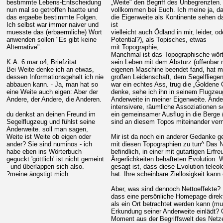
bestimmte Lebens-Entscheidung
„Weite" den Begriff des Unbegrenzten. 
nun mal so getroffen haette und
vollkommen bei Euch. Ich meine ja, d
das ergaebe bestimmte Folgen.
die Eigenweite als Kontinente sehen da
Ich selbst war immer naiver und
ist
muesste das (erbaermliche) Wort
vielleicht auch Ödland in mir, leider, 
anwenden sollen "Es gibt keine
Potential?), als Topisches, etwas
Alternative".
mit Topographie,
Manchmal ist das Topographische wörtli
K.A. 6 mar o4, Briefzitat
sein Leben mit dem Absturz (offenbar ni
Bei Weite denke ich an etwas,
eigenen Maschine beendet fand, hat mi
dessen Informationsgehalt ich nie
großen Leidenschaft, dem Segelfliegen,
abbauen kann. - Ja, man hat so
war ein echtes Ass, trug die „Goldene 
eine Weite auch eigen: Aber der
denke, sehe ich ihn in seinem Flugzeug
Andere, der Andere, die Anderen.
Anderweite in meiner Eigenweite. Ande
intensivere, räumliche Assoziationen s
du denkst an deinen Freund im
ein gemeinsamer Ausflug in die Berge 
Segelflugzeug und fühlst seine
sind an diesem Topos miteinander vern
Anderweite. soll man sagen,
Weite ist Weite ob eigen oder
Mir ist da noch ein anderer Gedanke
ander? Sie sind numinos - ich
mit diesen Topographien zu tun^ Das Ne
habe eben ins Wörterbuch
befindlich, in einer mit gutartigen Erfr
geguckt:'göttlich' ist nicht gemeint
Ärgerlichkeiten behafteten Evolution. 
- und überlappen sich also.
gesagt ist, dass diese Evolution teleolo
?meine ängstigt mich
hat. Ihre scheinbare Ziellosigkeit kann
Aber, was sind dennoch Nettoeffekte? H
dass eine persönliche Homepage direkt (
als ein Ort betrachtet werden kann (m
Erkundung seiner Anderweite einlädt? 
Moment aus der Begriffswelt des Netze