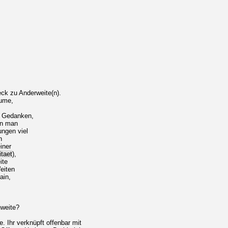
k zu Anderweite(n).
eume,
, Gedanken,
nn man
ngen viel
n
iner
itaet
),
ite
eiten
ain,
nweite?
. Ihr verknüpft offenbar mit