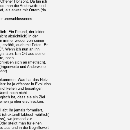
Offener Horizont. Da bin ich
ass man die Anderweite und
rf, als etwas mit Örtern (da
oder unerschlossenes
ch. Ein Freund, der leider
cht absichtlich) in der
r immer wieder von seiner
 erzählt, auch mit Fotos. Er
C". Wenn ich nun an ihn
 sitzen: Ein Ort aus seiner
re, noch
chließen sich an (metrisch),
(Eigenweite und Anderweite
äht).
 gekommen. Was hat das Netz
tz ist ja offenbar in Evolution
eulichkeiten und bösartigen
Womit noch nicht
gisch ist, dass sie ein Ziel
 einen ja eher erschrecken.
abt Ihr jemals formuliert,
strukturell faktisch wörtlich)
uss), wo jemand zur
Oder steigt man für einen
s aus und in die Begriffswelt