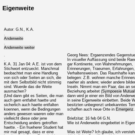
Eigenweite
Autor: G.N., K.A.
.
Anderweite
.
Anderweite weiter
.
Georg Nees: Ergaenzendes Gegenstuec
.
In visueller Auffassung sind beide Ra
K.A. 31 Jan 04: A.E. ist von dem
gar Kontinente, von Wahrnehmungen,
Stichwort entzueckt. Manchmal
Erinnerungen, Traeumen, Erfahrungen
beobachtet man eine Handlung
Verhaltensweisen. Das Raumhafte ka
von sich oder Seiten an sich, die
belegen: Z.B. wohnen manche Erinneru
mit dem Selbstbild nicht stimmig
naeher als andere; wieder andere bilde
sind. Wuerde das die Weite
Inseln. Nimmt man ein Paar, das an se
ausmachen?
Beziehung arbeitet (
Sympoesie
Mutual
(Und dann gibt es Seiten, die man
dann wird je einer ein Bild von Anderwe
auch gern entfaltet haette und
in seine Eigenweite einbetten. Beide W
sicherlich auch haette entfalten
besitzten unbegrenzt unbekanntes Terr
koennen, wenn die Bedingungen
schaffen auch neue Orte in
Emergenz
.
anders gewesen waeren oder man
vielleicht diese oder jene
Briefzitat: 16 feb 04 G.N.
Entscheidung anders getroffen
Wie ist Anderweite eingebettet in Eige
haette. - Ein frueherer Student hat
mir mal gesagt, dass er eine
Was ist Weite? Ich glaube, ich verstehe