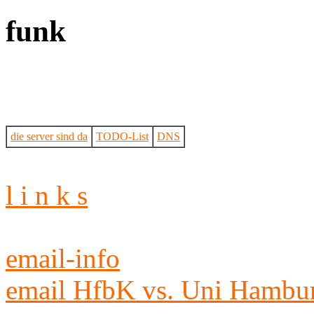
funk
die server sind da
TODO-List
DNS
l i n k s
email-info
email HfbK vs. Uni Hambu