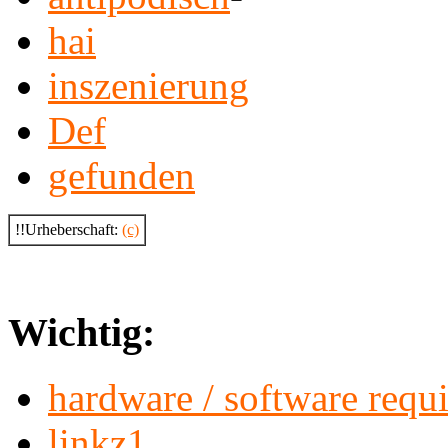
hai
inszenierung
Def
gefunden
!!Urheberschaft:
(c)
Wichtig:
hardware / software requ
linkz1