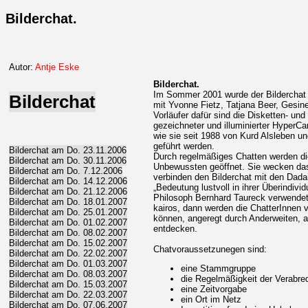
Bilderchat.
Autor:
Antje Eske
Bilderchat.
Im Sommer 2001 wurde der Bildercha
Bilderchat
mit Yvonne Fietz, Tatjana Beer, Gesine
Vorläufer dafür sind die Disketten- u
gezeichneter und illuminierter HyperCa
wie sie seit 1988 von Kurd Alsleben u
geführt werden.
Bilderchat am Do. 23.11.2006
Durch regelmäßiges Chatten werden di
Bilderchat am Do. 30.11.2006
Unbewussten geöffnet. Sie wecken das
Bilderchat am Do. 7.12.2006
verbinden den Bilderchat mit den Dada
Bilderchat am Do. 14.12.2006
„Bedeutung lustvoll in ihrer Überindividu
Bilderchat am Do. 21.12.2006
Philosoph Bernhard Taureck verwendet 
Bilderchat am Do. 18.01.2007
kairos, dann werden die ChatterInnen v
Bilderchat am Do. 25.01.2007
können, angeregt durch Anderweiten, a
Bilderchat am Do. 01.02.2007
entdecken.
Bilderchat am Do. 08.02.2007
Bilderchat am Do. 15.02.2007
Chatvoraussetzunegen sind:
Bilderchat am Do. 22.02.2007
Bilderchat am Do. 01.03.2007
eine Stammgruppe
Bilderchat am Do. 08.03.2007
die Regelmäßigkeit der Verabr
Bilderchat am Do. 15.03.2007
eine Zeitvorgabe
Bilderchat am Do. 22.03.2007
ein Ort im Netz
Bilderchat am Do. 07.06.2007