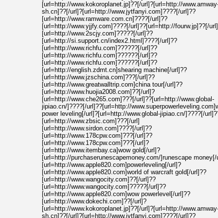
[url=http://www.kokoroplanet.jp]??[/url]?[url=http://www.amway
sh.cn]??[/url]?[url=http://www.jytfanyi.com]????[/url]??
[url=http://www.ramware.com.cn]????[/url]??
[url=http://www.yjjfy.com]????[/url]??[url=http://fourw.jp]??[/url
[url=http://www.2scjy.com]?????[/url]??
[url=http://si.support.cn/index2.html]????[/url]??
[url=http://www.richfu.com]??????[/url]??
[url=http://www.richfu.com]??????[/url]??
[url=http://www.richfu.com]??????[/url]??
[url=http://english.zdmt.cn]shearing machine[/url]??
[url=http://www.jzschina.com]???[/url]??
[url=http://www.greatwalltrip.com]china tour[/url]??
[url=http://www.huojia2008.com]??[/url]?
[url=http://www.che265.com]???[/url]??[url=http://www.global-
jipiao.cn/]????[/url]??[url=http://www.superpowerleveling.com
power leveling[/url]?[url=http://www.global-jipiao.cn/]????[/url]?
[url=http://www.zbsic.com]???[/url]
[url=http://www.sirdon.com]????[/url]??
[url=http://www.178cpw.com]???[/url]??
[url=http://www.178cpw.com]???[/url]?
[url=http://www.itembay.ca]wow gold[/url]?
[url=http://purchaserunescapemoney.com/]runescape money[/u
[url=http://www.apple820.com]powerleveling[/url]?
[url=http://www.apple820.com]world of warcraft gold[/url]??
[url=http://www.wangocity.com]??[/url]??
[url=http://www.wangocity.com]?????[/url]??
[url=http://www.apple820.com]wow powerlevel[/url]??
[url=http://www.dokechi.com]??[/url]?
[url=http://www.kokoroplanet.jp]??[/url]?[url=http://www.amway
sh.cn]??[/url]?[url=http://www.jytfanyi.com]????[/url]??