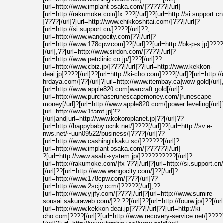
[url=http://www.implant-osaka.com/]??????[/url]
[url=http://rakumoke.com]fx ???[/url]??[url=http://si.support.cn
]????[/url]?[url=http://www.ehikkoshitai.com/]???[/url]?
[url=http://si.support.cn/]????[/url]??,
[url=http://www.wangocity.com]??[/url]?
[url=http://www.178cpw.com]??[/url]??[url=http://bk-p-s.jp]????
[/url],??[url=http://www.sirdon.com/]????[/url]?
[url=http://www.petclinic.co.jp/]???[/url]??
[url=http://www.cbiz.jp/]????[/url]??[url=http://www.kekkon-
deai.jp]????[/url]??[url=http://ki-cho.com]????[/url]?[url=http://
hrdaya.com/]??[/url]?[url=http://www.itembay.ca]wow gold[/url]
[url=http://www.apple820.com]warcraft gold[/url]?
[url=http://www.purchaserunescapemoney.com/]runescape
money[/url]?[url=http://www.apple820.com/]power leveling[/url]
[url=http://www.1tarot.jp]??
[/url]and[url=http://www.kokoroplanet.jp]??[/url]??
[url=http://happybaby.ocnk.net/]????[/url]??[url=http://sv.e-
nws.net/~uun09522/business/]????[/url]??
[url=http://www.cashinghikaku.sc/]??????[/url]?
[url=http://www.implant-osaka.com/]??????[/url]
?[url=http://www.asahi-system.jp/]??????????[/url]?
[url=http://rakumoke.com/]fx ???[/url]?[url=http://si.support.cn
[/url]??[url=http://www.wangocity.com/]??[/url]?
[url=http://www.178cpw.com/]???[/url]??
[url=http://www.2scjy.com/]?????[/url],??
[url=http://www.yjjfy.com/]????[/url]?[url=http://www.sumire-
sousai.sakuraweb.com/]?? ??[/url]??[url=http://fourw.jp/]??[/ur
[url=http://www.kekkon-deai.jp]????[/url]??[url=http://ki-
cho.com]????[/url]?[url=http://www.recovery-service.net/]????