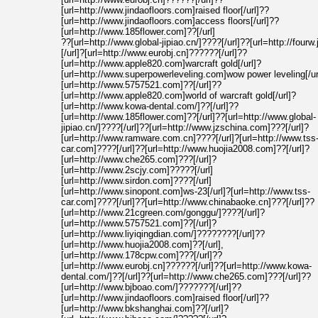
[url=http://www.jindaofloors.com]raised floor[/url]??
[url=http://www.jindaofloors.com]access floors[/url]??
[url=http://www.185flower.com]??[/url]
??[url=http://www.global-jipiao.cn/]????[/url]??[url=http://fourw.
[/url]?[url=http://www.eurobj.cn]??????[/url]??
[url=http://www.apple820.com]warcraft gold[/url]?
[url=http://www.superpowerleveling.com]wow power leveling[/ur
[url=http://www.5757521.com]??[/url]??
[url=http://www.apple820.com]world of warcraft gold[/url]?
[url=http://www.kowa-dental.com/]??[/url]??
[url=http://www.185flower.com]??[/url]??[url=http://www.global-
jipiao.cn/]????[/url]??[url=http://www.jzschina.com]???[/url]?
[url=http://www.ramware.com.cn]????[/url]?[url=http://www.tss
car.com]????[/url]??[url=http://www.huojia2008.com]??[/url]?
[url=http://www.che265.com]???[/url]?
[url=http://www.2scjy.com]?????[/url]
[url=http://www.sirdon.com]????[/url]
[url=http://www.sinopont.com]ws-23[/url]?[url=http://www.tss-
car.com]????[/url]??[url=http://www.chinabaoke.cn]???[/url]??
[url=http://www.21cgreen.com/gonggu/]????[/url]?
[url=http://www.5757521.com]??[/url]?
[url=http://www.liyiqingdian.com/]????????[/url]??
[url=http://www.huojia2008.com]??[/url],
[url=http://www.178cpw.com]???[/url]??
[url=http://www.eurobj.cn]??????[/url]??[url=http://www.kowa-
dental.com/]??[/url]??[url=http://www.che265.com]???[/url]??
[url=http://www.bjboao.com/]???????[/url]??
[url=http://www.jindaofloors.com]raised floor[/url]??
[url=http://www.bkshanghai.com]??[/url]?