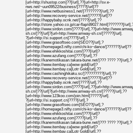
[url=http://shustop.com]??[/url],??[url=http://sv.e-
nws.net/~uun09522/business/]????[/url]??
[url=http://www.netbusiness1.net/]????????[/url],??
[url=http://www.recovery-service.net/]?????[/url]??
[url=http://happybaby.ocnk.net/]????[/url],??
[url=http://store.yahoo.co.jp/car-flap/d9027.html]???????[/url],
[url=http://www.sirdon.com/]????[/url],??[url=http://www.amwa
sh.cn/]??[/url]?[url=http://www.amway-sh.cn/]?????[/url].
?[url=http://si.support.cn]????[/url],?
[url=http://www.grasoftseo.com]SEO??[/url],?
[url=http://homepage3.nifty.com/chi-ko~dance/]??????[/url]??
[url=http://www.ehikkoshitai.com/]???[/url]?
[url=http://www.azufang.com]????[/url],??
[url=http://kanemotikasan.takara-bune.net/]??? ???? ??[/url],?
[url=http://www.itembay.ca]wow gold[/url]?
[url=http://www.itembay.ca]Lotr Gold[/url],??
[url=http://www.cashinghikaku.sc/]?????????[/url],??
[url=http://www.recovery-service.net/]?????[/url]??
[url=http://happybaby.ocnk.net/]????[/url],??
[url=http://www.sirdon.com/]????[/url],??[url=http://www.amwa
sh.cn/]??[/url]?[url=http://www.amway-sh.cn/]?????[/url],??
[url=http://www.123koo.com/join.html]?????[/url].
?[url=http://si.support.cn]????[/url],?
[url=http://www.grasoftseo.com]SEO??[/url],?
[url=http://homepage3.nifty.com/chi-ko~dance/]??????[/url]??
[url=http://www.ehikkoshitai.com/]???[/url]?
[url=http://www.azufang.com]????[/url],??
[url=http://kanemotikasan.takara-bune.net/]??? ???? ??[/url],?
[url=http://www.itembay.ca]wow gold[/url]?
[url=http://www.itembay.ca]Lotr Gold[/url],??