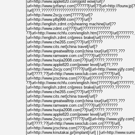
[url=http://www.apple820.com]gold wow[/url]?
[url=http://www.jytfanyi.com]??????[/url]??[url=http://fourw.jp]
[/url]???,??????????????????????????????,?????
[url=http://www.2scjy.com]?????[/url]?
[url=http://www.pfbj999.com]???[/url]?
[url=http://english.zdmt.cn]shearing machine[/url]??
[url=http://www.zdmt.cn]???[/url]?????????????
??[url=http://www.richfu.com/english.htm]??????[/url]???????
[url=http://english.zdmt.cn]press brake[/url]??????,???????
[url=http://www.che265.com]???[/url]??????
[url=http://www.cits.net]china travel[/url]?
[url=http://www.greatwalltrip.com]china tour[/url]????,???
[url=http://www.ramware.com.cn/]????[/url]????????
[url=http://www.huojia2008.com]??[/url]?????,????????
[url=http://www.apple820.com]power level[/url]??,???
[url=http://www.2scjy.com]?????[/url][url=http://www.yjjfy.com
[/url]????,??[url=http://www.seoclub.com.cn]????[/url],
[url=http://www.jzschina.com]???[/url]????????????? ?
??[url=http://www.richfu.com/english.htm]??????[/url]???????
[url=http://english.zdmt.cn]press brake[/url]??????,???????
[url=http://www.che265.com]???[/url]??????
[url=http://www.cits.net]china travel[/url]?
[url=http://www.greatwalltrip.com]china tour[/url]????,???
[url=http://www.ramware.com.cn/]????[/url]????????
[url=http://www.huojia2008.com]??[/url]?????,????????
[url=http://www.apple820.com]power level[/url]??,???
[url=http://www.2scjy.com]?????[/url][url=http://www.yjjfy.com
[/url]????,??[url=http://www.seoclub.com.cn]????[/url],
[url=http://www.jzschina.com]???[/url]????????????? ?
[url=http://www.kinutakai.jp/]implant[/url] | [url=http://www.sumi