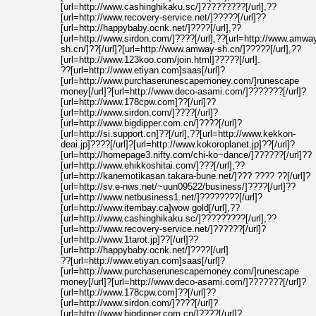
[url=http://www.cashinghikaku.sc/]?????????[/url],??
[url=http://www.recovery-service.net/]?????[/url]??
[url=http://happybaby.ocnk.net/]????[/url],??
[url=http://www.sirdon.com/]????[/url],??[url=http://www.amwa
sh.cn/]??[/url]?[url=http://www.amway-sh.cn/]?????[/url],??
[url=http://www.123koo.com/join.html]?????[/url].
??[url=http://www.etiyan.com]saas[/url]?
[url=http://www.purchaserunescapemoney.com/]runescape
money[/url]?[url=http://www.deco-asami.com/]???????[/url]?
[url=http://www.178cpw.com]??[/url]??
[url=http://www.sirdon.com/]????[/url]?
[url=http://www.bigdipper.com.cn/]????[/url]?
[url=http://si.support.cn]??[/url],??[url=http://www.kekkon-
deai.jp]????[/url]?[url=http://www.kokoroplanet.jp]??[/url]?
[url=http://homepage3.nifty.com/chi-ko~dance/]??????[/url]??
[url=http://www.ehikkoshitai.com/]???[/url],??
[url=http://kanemotikasan.takara-bune.net/]??? ???? ??[/url]?
[url=http://sv.e-nws.net/~uun09522/business/]????[/url]??
[url=http://www.netbusiness1.net/]????????[/url]?
[url=http://www.itembay.ca]wow gold[/url],??
[url=http://www.cashinghikaku.sc/]?????????[/url],??
[url=http://www.recovery-service.net/]??????[/url]?
[url=http://www.1tarot.jp]??[/url]??
[url=http://happybaby.ocnk.net/]????[/url]
??[url=http://www.etiyan.com]saas[/url]?
[url=http://www.purchaserunescapemoney.com/]runescape
money[/url]?[url=http://www.deco-asami.com/]???????[/url]?
[url=http://www.178cpw.com]??[/url]??
[url=http://www.sirdon.com/]????[/url]?
[url=http://www.bigdipper.com.cn/]????[/url]?