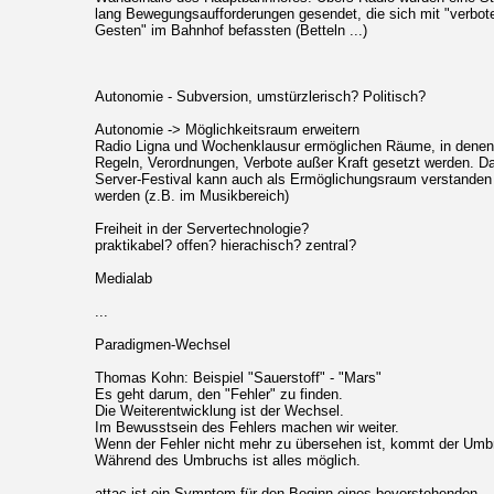
lang Bewegungsaufforderungen gesendet, die sich mit "verbot
Gesten" im Bahnhof befassten (Betteln ...)
Autonomie - Subversion, umstürzlerisch? Politisch?
Autonomie -> Möglichkeitsraum erweitern
Radio Ligna und Wochenklausur ermöglichen Räume, in denen
Regeln, Verordnungen, Verbote außer Kraft gesetzt werden. D
Server-Festival kann auch als Ermöglichungsraum verstanden
werden (z.B. im Musikbereich)
Freiheit in der Servertechnologie?
praktikabel? offen? hierachisch? zentral?
Medialab
...
Paradigmen-Wechsel
Thomas Kohn: Beispiel "Sauerstoff" - "Mars"
Es geht darum, den "Fehler" zu finden.
Die Weiterentwicklung ist der Wechsel.
Im Bewusstsein des Fehlers machen wir weiter.
Wenn der Fehler nicht mehr zu übersehen ist, kommt der Umb
Während des Umbruchs ist alles möglich.
attac ist ein Symptom für den Beginn eines bevorstehenden