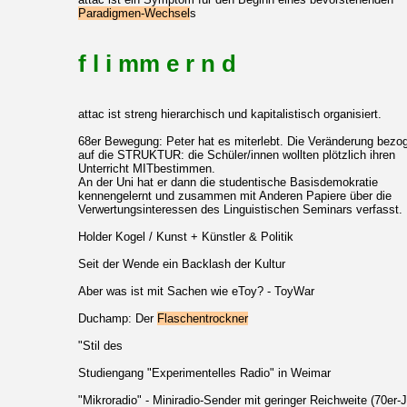
Paradigmen-Wechsel
s
f l i mm e r n d
attac ist streng hierarchisch und kapitalistisch organisiert.
68er Bewegung: Peter hat es miterlebt. Die Veränderung bezog
auf die STRUKTUR: die Schüler/innen wollten plötzlich ihren
Unterricht MITbestimmen.
An der Uni hat er dann die studentische Basisdemokratie
kennengelernt und zusammen mit Anderen Papiere über die
Verwertungsinteressen des Linguistischen Seminars verfasst.
Holder Kogel / Kunst + Künstler & Politik
Seit der Wende ein Backlash der Kultur
Aber was ist mit Sachen wie eToy? - ToyWar
Duchamp: Der
Flaschentrockner
"Stil des
Studiengang "Experimentelles Radio" in Weimar
"Mikroradio" - Miniradio-Sender mit geringer Reichweite (70er-