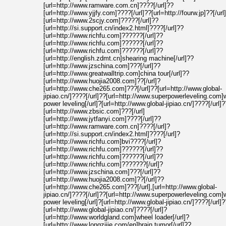
[url=http://www.ramware.com.cn]????[/url]??
[url=http://www.yjjfy.com]????[/url]??[url=http://fourw.jp]??[/url
[url=http://www.2scjy.com]?????[/url]??
[url=http://si.support.cn/index2.html]????[/url]??
[url=http://www.richfu.com]??????[/url]??
[url=http://www.richfu.com]??????[/url]??
[url=http://www.richfu.com]??????[/url]??
[url=http://english.zdmt.cn]shearing machine[/url]??
[url=http://www.jzschina.com]???[/url]??
[url=http://www.greatwalltrip.com]china tour[/url]??
[url=http://www.huojia2008.com]??[/url]?
[url=http://www.che265.com]???[/url]??[url=http://www.global-
jipiao.cn/]????[/url]??[url=http://www.superpowerleveling.com
power leveling[/url]?[url=http://www.global-jipiao.cn/]????[/url]?
[url=http://www.zbsic.com]???[/url]
[url=http://www.jytfanyi.com]????[/url]??
[url=http://www.ramware.com.cn]????[/url]?
[url=http://si.support.cn/index2.html]????[/url]?
[url=http://www.richfu.com]bvi????[/url]?
[url=http://www.richfu.com]??????[/url]??
[url=http://www.richfu.com]??????[/url]??
[url=http://www.richfu.com]???????[/url]?
[url=http://www.jzschina.com]???[/url]??
[url=http://www.huojia2008.com]??[/url]??
[url=http://www.che265.com]???[/url],[url=http://www.global-
jipiao.cn/]????[/url]??[url=http://www.superpowerleveling.com
power leveling[/url]?[url=http://www.global-jipiao.cn/]????[/url]?
[url=http://www.global-jipiao.cn/]????[/url]?
[url=http://www.worldgland.com]wheel loader[/url]?
[url=http://www.longzijie.com/en]brain tumor[/url]??