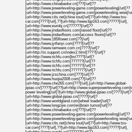
[url=http://www.chinabaoke.cn]???[/url]??
[url=http://www.powerleveling-game.com]powerleveling[/url]??
[url=http://www.powerleveling-game.com]powerleveling wow[/ur
[url=http://www.cits.net]china tour[/url]??[url=http://www.tss-
car.com]????[/url],??[url=http://www.bjp163.com]?????[/url],
[url=http://www.eurobj.cn]??????[/url]??
[url=http://www.jindaofloors.com]raised floor[/url]??
[url=http://www.jindaofloors.com]access floors[/url]??
[url=http://www.185flower.com]??[/url]
[url=http://www.jytfanyi.com]????[/url]??
[url=http://www.ramware.com.cn]????[/url]?
[url=http://si.support.cn/index2.html]????[/url]?
[url=http://www.richfu.com]bvi????[/url]?
[url=http://www.richfu.com]??????[/url]??
[url=http://www.richfu.com]??????[/url]??
[url=http://www.richfu.com]???????[/url]?
[url=http://www.jzschina.com]???[/url]??
[url=http://www.huojia2008.com]??[/url]??
[url=http://www.che265.com]???[/url],[url=http://www.global-
jipiao.cn/]????[/url]??[url=http://www.superpowerleveling.com
power leveling[/url]?[url=http://www.global-jipiao.cn/]????[/url]?
[url=http://www.global-jipiao.cn/]????[/url]?
[url=http://www.worldgland.com]wheel loader[/url]?
[url=http://www.longzijie.com/en]brain tumor[/url]??
[url=http://www.chinabaoke.cn]???[/url]??
[url=http://www.powerleveling-game.com]powerleveling[/url]??
[url=http://www.powerleveling-game.com]powerleveling wow[/ur
[url=http://www.cits.net]china tour[/url]??[url=http://www.tss-
car.com]????[/url],??[url=http://www.bjp163.com]?????[/url],
[url=http://www.eurobj.cn]??????[/url]??