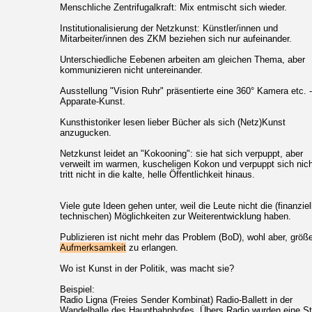
Menschliche Zentrifugalkraft: Mix entmischt sich wieder.
Institutionalisierung der Netzkunst: Künstler/innen und
Mitarbeiter/innen des ZKM beziehen sich nur aufeinander.
Unterschiedliche Eebenen arbeiten am gleichen Thema, aber
kommunizieren nicht untereinander.
Ausstellung "Vision Ruhr" präsentierte eine 360° Kamera etc. 
Apparate-Kunst.
Kunsthistoriker lesen lieber Bücher als sich (Netz)Kunst
anzugucken.
Netzkunst leidet an "Kokooning": sie hat sich verpuppt, aber
verweilt im warmen, kuscheligen Kokon und verpuppt sich nich
tritt nicht in die kalte, helle Öffentlichkeit hinaus.
Viele gute Ideen gehen unter, weil die Leute nicht die (finanziel
technischen) Möglichkeiten zur Weiterentwicklung haben.
Publizieren ist nicht mehr das Problem (BoD), wohl aber, größ
Aufmerksamkeit
zu erlangen.
Wo ist Kunst in der Politik, was macht sie?
Beispiel:
Radio Ligna (Freies Sender Kombinat) Radio-Ballett in der
Wandelhalle des Hauptbahnhofes. Übers Radio wurden eine S