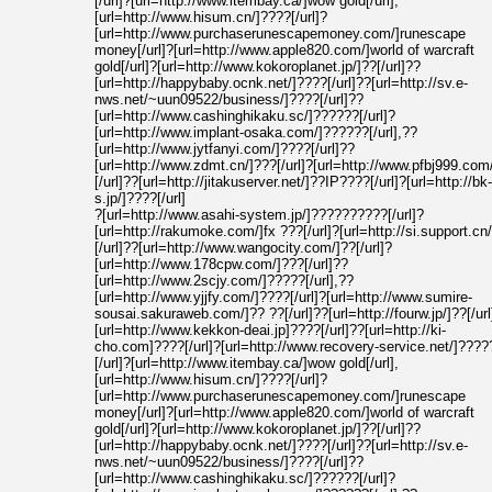
[/url]?[url=http://www.itembay.ca/]wow gold[/url],
[url=http://www.hisum.cn/]????[/url]?
[url=http://www.purchaserunescapemoney.com/]runescape
money[/url]?[url=http://www.apple820.com/]world of warcraft
gold[/url]?[url=http://www.kokoroplanet.jp/]??[/url]??
[url=http://happybaby.ocnk.net/]????[/url]??[url=http://sv.e-
nws.net/~uun09522/business/]????[/url]??
[url=http://www.cashinghikaku.sc/]??????[/url]?
[url=http://www.implant-osaka.com/]??????[/url],??
[url=http://www.jytfanyi.com/]????[/url]??
[url=http://www.zdmt.cn/]???[/url]?[url=http://www.pfbj999.com
[/url]??[url=http://jitakuserver.net/]??IP????[/url]?[url=http://bk
s.jp/]????[/url]
?[url=http://www.asahi-system.jp/]??????????[/url]?
[url=http://rakumoke.com/]fx ???[/url]?[url=http://si.support.cn
[/url]??[url=http://www.wangocity.com/]??[/url]?
[url=http://www.178cpw.com/]???[/url]??
[url=http://www.2scjy.com/]?????[/url],??
[url=http://www.yjjfy.com/]????[/url]?[url=http://www.sumire-
sousai.sakuraweb.com/]?? ??[/url]??[url=http://fourw.jp/]??[/ur
[url=http://www.kekkon-deai.jp]????[/url]??[url=http://ki-
cho.com]????[/url]?[url=http://www.recovery-service.net/]????
[/url]?[url=http://www.itembay.ca/]wow gold[/url],
[url=http://www.hisum.cn/]????[/url]?
[url=http://www.purchaserunescapemoney.com/]runescape
money[/url]?[url=http://www.apple820.com/]world of warcraft
gold[/url]?[url=http://www.kokoroplanet.jp/]??[/url]??
[url=http://happybaby.ocnk.net/]????[/url]??[url=http://sv.e-
nws.net/~uun09522/business/]????[/url]??
[url=http://www.cashinghikaku.sc/]??????[/url]?