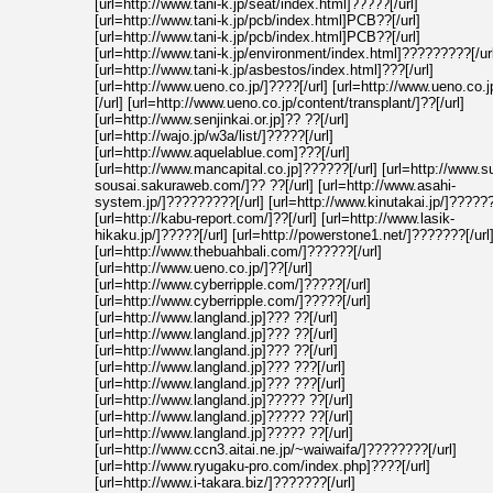
[url=http://www.tani-k.jp/seat/index.html]?????[/url]
[url=http://www.tani-k.jp/pcb/index.html]PCB??[/url]
[url=http://www.tani-k.jp/pcb/index.html]PCB??[/url]
[url=http://www.tani-k.jp/environment/index.html]?????????[/ur
[url=http://www.tani-k.jp/asbestos/index.html]???[/url]
[url=http://www.ueno.co.jp/]????[/url] [url=http://www.ueno.co.j
[/url] [url=http://www.ueno.co.jp/content/transplant/]??[/url]
[url=http://www.senjinkai.or.jp]?? ??[/url]
[url=http://wajo.jp/w3a/list/]?????[/url]
[url=http://www.aquelablue.com]???[/url]
[url=http://www.mancapital.co.jp]??????[/url] [url=http://www.s
sousai.sakuraweb.com/]?? ??[/url] [url=http://www.asahi-
system.jp/]?????????[/url] [url=http://www.kinutakai.jp/]??????[
[url=http://kabu-report.com/]??[/url] [url=http://www.lasik-
hikaku.jp/]?????[/url] [url=http://powerstone1.net/]???????[/url
[url=http://www.thebuahbali.com/]??????[/url]
[url=http://www.ueno.co.jp/]??[/url]
[url=http://www.cyberripple.com/]?????[/url]
[url=http://www.cyberripple.com/]?????[/url]
[url=http://www.langland.jp]??? ??[/url]
[url=http://www.langland.jp]??? ??[/url]
[url=http://www.langland.jp]??? ??[/url]
[url=http://www.langland.jp]??? ???[/url]
[url=http://www.langland.jp]??? ???[/url]
[url=http://www.langland.jp]????? ??[/url]
[url=http://www.langland.jp]????? ??[/url]
[url=http://www.langland.jp]????? ??[/url]
[url=http://www.ccn3.aitai.ne.jp/~waiwaifa/]????????[/url]
[url=http://www.ryugaku-pro.com/index.php]????[/url]
[url=http://www.i-takara.biz/]???????[/url]