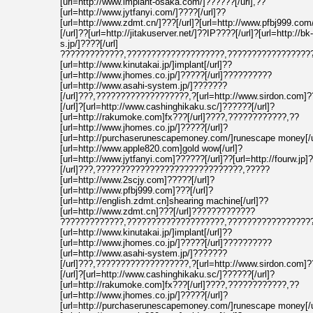
[url=http://www.implant-osaka.com/]??????[/url],??
[url=http://www.jytfanyi.com/]????[/url]??
[url=http://www.zdmt.cn/]???[/url]?[url=http://www.pfbj999.com
[/url]??[url=http://jitakuserver.net/]??IP????[/url]?[url=http://bk
s.jp/]????[/url]
?????????????,????????????????????,?????????????????
[url=http://www.kinutakai.jp/]implant[/url]??
[url=http://www.jhomes.co.jp/]?????[/url]??????????
[url=http://www.asahi-system.jp/]???????
[/url]???,???????????????????,?[url=http://www.sirdon.com]
[/url]?[url=http://www.cashinghikaku.sc/]??????[/url]?
[url=http://rakumoke.com]fx???[/url]????,????????????,??
[url=http://www.jhomes.co.jp/]?????[/url]?
[url=http://purchaserunescapemoney.com/]runescape money[/u
[url=http://www.apple820.com]gold wow[/url]?
[url=http://www.jytfanyi.com]??????[/url]??[url=http://fourw.jp]
[/url]???,??????????????????????????????,?????
[url=http://www.2scjy.com]?????[/url]?
[url=http://www.pfbj999.com]???[/url]?
[url=http://english.zdmt.cn]shearing machine[/url]??
[url=http://www.zdmt.cn]???[/url]?????????????
?????????????,????????????????????,?????????????????
[url=http://www.kinutakai.jp/]implant[/url]??
[url=http://www.jhomes.co.jp/]?????[/url]??????????
[url=http://www.asahi-system.jp/]???????
[/url]???,???????????????????,?[url=http://www.sirdon.com]
[/url]?[url=http://www.cashinghikaku.sc/]??????[/url]?
[url=http://rakumoke.com]fx???[/url]????,????????????,??
[url=http://www.jhomes.co.jp/]?????[/url]?
[url=http://purchaserunescapemoney.com/]runescape money[/u