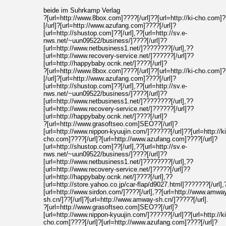
beide im Suhrkamp Verlag
?[url=http://www.8box.com]????[/url]??[url=http://ki-cho.com]
[/url]?[url=http://www.azufang.com]????[/url]?
[url=http://shustop.com]??[/url],??[url=http://sv.e-
nws.net/~uun09522/business/]????[/url]??
[url=http://www.netbusiness1.net/]????????[/url],??
[url=http://www.recovery-service.net/]??????[/url]??
[url=http://happybaby.ocnk.net/]????[/url]?
?[url=http://www.8box.com]????[/url]??[url=http://ki-cho.com]
[/url]?[url=http://www.azufang.com]????[/url]?
[url=http://shustop.com]??[/url],??[url=http://sv.e-
nws.net/~uun09522/business/]????[/url]??
[url=http://www.netbusiness1.net/]????????[/url],??
[url=http://www.recovery-service.net/]??????[/url]??
[url=http://happybaby.ocnk.net/]????[/url]?
?[url=http://www.grasoftseo.com]SEO??[/url]?
[url=http://www.nippon-kyuujin.com/]??????[/url]??[url=http://ki
cho.com]????[/url]?[url=http://www.azufang.com]????[/url]?
[url=http://shustop.com]??[/url],??[url=http://sv.e-
nws.net/~uun09522/business/]????[/url]??
[url=http://www.netbusiness1.net/]????????[/url],??
[url=http://www.recovery-service.net/]?????[/url]??
[url=http://happybaby.ocnk.net/]????[/url],??
[url=http://store.yahoo.co.jp/car-flap/d9027.html]???????[/url],
[url=http://www.sirdon.com/]????[/url],??[url=http://www.amwa
sh.cn/]??[/url]?[url=http://www.amway-sh.cn/]?????[/url].
?[url=http://www.grasoftseo.com]SEO??[/url]?
[url=http://www.nippon-kyuujin.com/]??????[/url]??[url=http://ki
cho.com]????[/url]?[url=http://www.azufang.com]????[/url]?