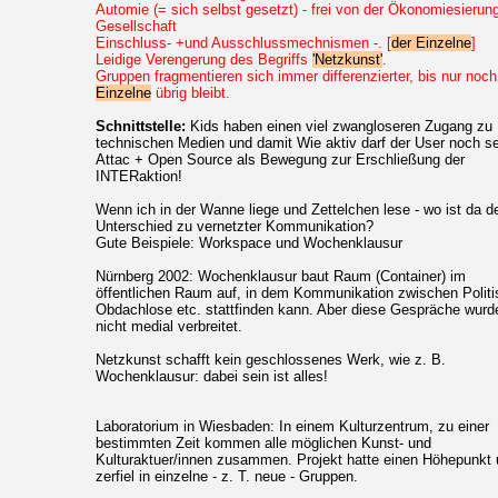
Automie (= sich selbst gesetzt) - frei von der Ökonomiesierun
Gesellschaft
Einschluss-
+
und Ausschlussmechnismen
-
. [
der Einzelne
]
Leidige Verengerung des Begriffs
'Netzkunst'
.
Gruppen fragmentieren sich immer differenzierter, bis nur noc
Einzelne
übrig bleibt.
Schnittstelle:
Kids haben einen viel zwangloseren Zugang zu
technischen Medien und damit Wie aktiv darf der User noch s
Attac + Open Source als Bewegung zur Erschließung der
INTERaktion!
Wenn ich in der Wanne liege und Zettelchen lese - wo ist da d
Unterschied zu vernetzter Kommunikation?
Gute Beispiele: Workspace und Wochenklausur
Nürnberg 2002: Wochenklausur baut Raum (Container) im
öffentlichen Raum auf, in dem Kommunikation zwischen Politi
Obdachlose etc. stattfinden kann. Aber diese Gespräche wurd
nicht medial verbreitet.
Netzkunst schafft kein geschlossenes Werk, wie z. B.
Wochenklausur: dabei sein ist alles!
Laboratorium in Wiesbaden: In einem Kulturzentrum, zu einer
bestimmten Zeit kommen alle möglichen Kunst- und
Kulturaktuer/innen zusammen. Projekt hatte einen Höhepunkt
zerfiel in einzelne - z. T. neue - Gruppen.