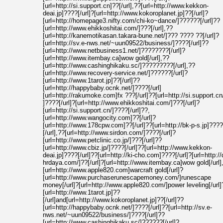
[url=http://si.support.cn]??[/url],??[url=http://www.kekkon-
deai.jp]????[/url]?[url=http://www.kokoroplanet.jp]??[/url]?
[url=http://homepage3.nifty.com/chi-ko~dance/]??????[/url]??
[url=http://www.ehikkoshitai.com/]???[/url],??
[url=http://kanemotikasan.takara-bune.net/]??? ???? ??[/url]?
[url=http://sv.e-nws.net/~uun09522/business/]????[/url]??
[url=http://www.netbusiness1.net/]????????[/url]?
[url=http://www.itembay.ca]wow gold[/url],??
[url=http://www.cashinghikaku.sc/]?????????[/url],??
[url=http://www.recovery-service.net/]??????[/url]?
[url=http://www.1tarot.jp]??[/url]??
[url=http://happybaby.ocnk.net/]????[/url]
[url=http://rakumoke.com]fx ???[/url]??[url=http://si.support.cn
]????[/url]?[url=http://www.ehikkoshitai.com/]???[/url]?
[url=http://si.support.cn/]????[/url]??,
[url=http://www.wangocity.com]??[/url]?
[url=http://www.178cpw.com]??[/url]??[url=http://bk-p-s.jp]????
[/url],??[url=http://www.sirdon.com/]????[/url]?
[url=http://www.petclinic.co.jp/]???[/url]??
[url=http://www.cbiz.jp/]????[/url]??[url=http://www.kekkon-
deai.jp]????[/url]??[url=http://ki-cho.com]????[/url]?[url=http://
hrdaya.com/]??[/url]?[url=http://www.itembay.ca]wow gold[/url]
[url=http://www.apple820.com]warcraft gold[/url]?
[url=http://www.purchaserunescapemoney.com/]runescape
money[/url]?[url=http://www.apple820.com/]power leveling[/url]
[url=http://www.1tarot.jp]??
[/url]and[url=http://www.kokoroplanet.jp]??[/url]??
[url=http://happybaby.ocnk.net/]????[/url]??[url=http://sv.e-
nws.net/~uun09522/business/]????[/url]??
[url=http://www.cashinghikaku.sc/]??????[/url]?