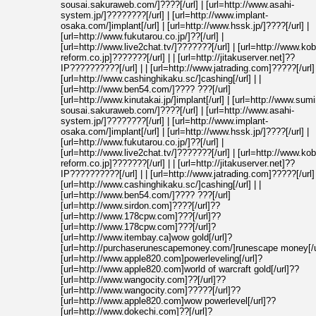
sousai.sakuraweb.com/]????[/url] | [url=http://www.asahi-
system.jp/]????????[/url] | [url=http://www.implant-
osaka.com/]implant[/url] | [url=http://www.hssk.jp/]????[/url] |
[url=http://www.fukutarou.co.jp/]??[/url] |
[url=http://www.live2chat.tv/]???????[/url] | [url=http://www.kob
reform.co.jp]???????[/url] | | [url=http://jitakuserver.net]??
IP??????????[/url] | | [url=http://www.jatrading.com]?????[/url] 
[url=http://www.cashinghikaku.sc/]cashing[/url] | |
[url=http://www.ben54.com/]???? ???[/url]
[url=http://www.kinutakai.jp/]implant[/url] | [url=http://www.sumi
sousai.sakuraweb.com/]????[/url] | [url=http://www.asahi-
system.jp/]????????[/url] | [url=http://www.implant-
osaka.com/]implant[/url] | [url=http://www.hssk.jp/]????[/url] |
[url=http://www.fukutarou.co.jp/]??[/url] |
[url=http://www.live2chat.tv/]???????[/url] | [url=http://www.kob
reform.co.jp]???????[/url] | | [url=http://jitakuserver.net]??
IP??????????[/url] | | [url=http://www.jatrading.com]?????[/url] 
[url=http://www.cashinghikaku.sc/]cashing[/url] | |
[url=http://www.ben54.com/]???? ???[/url]
[url=http://www.sirdon.com]????[/url]??
[url=http://www.178cpw.com]???[/url]??
[url=http://www.178cpw.com]???[/url]?
[url=http://www.itembay.ca]wow gold[/url]?
[url=http://purchaserunescapemoney.com/]runescape money[/u
[url=http://www.apple820.com]powerleveling[/url]?
[url=http://www.apple820.com]world of warcraft gold[/url]??
[url=http://www.wangocity.com]??[/url]??
[url=http://www.wangocity.com]?????[/url]??
[url=http://www.apple820.com]wow powerlevel[/url]??
[url=http://www.dokechi.com]??[/url]?