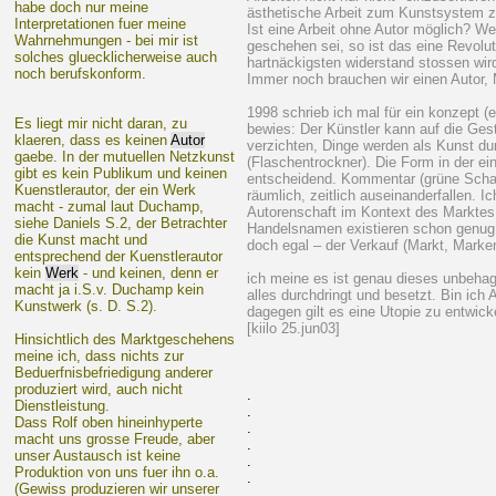
habe doch nur meine
ästhetische Arbeit zum Kunstsystem 
Interpretationen fuer meine
Ist eine Arbeit ohne Autor möglich? W
Wahrnehmungen - bei mir ist
geschehen sei, so ist das eine Revolut
solches gluecklicherweise auch
hartnäckigsten widerstand stossen wir
noch berufskonform.
Immer noch brauchen wir einen Autor, M
1998 schrieb ich mal für ein konzept 
Es liegt mir nicht daran, zu
bewies: Der Künstler kann auf die Ges
klaeren, dass es keinen
Autor
verzichten, Dinge werden als Kunst dur
gaebe. In der mutuellen Netzkunst
(Flaschentrockner). Die Form in der ein
gibt es kein Publikum und keinen
entscheidend. Kommentar (grüne Scha
Kuenstlerautor, der ein Werk
räumlich, zeitlich auseinanderfallen. 
macht - zumal laut Duchamp,
Autorenschaft im Kontext des Marktes
siehe Daniels S.2, der Betrachter
Handelsnamen existieren schon genug. 
die Kunst macht und
doch egal – der Verkauf (Markt, Marke
entsprechend der Kuenstlerautor
kein
Werk
- und keinen, denn er
ich meine es ist genau dieses unbehag
macht ja i.S.v. Duchamp kein
alles durchdringt und besetzt. Bin ich 
Kunstwerk (s. D. S.2).
dagegen gilt es eine Utopie zu entwick
[kiilo 25.jun03]
Hinsichtlich des Marktgeschehens
meine ich, dass nichts zur
Beduerfnisbefriedigung anderer
produziert wird, auch nicht
.
Dienstleistung.
.
Dass Rolf oben hineinhyperte
.
macht uns grosse Freude, aber
.
unser Austausch ist keine
.
Produktion von uns fuer ihn o.a.
.
(Gewiss produzieren wir unserer
.