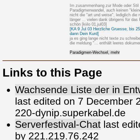
Im zusammenhang zur Mode oder Stil 
Paradigmenwandel, auch keinen "klein
nicht die "art und weise", lediglich di
länger ... vielen dank übrigens für 
schön [kiilo 01.jul03]
[KA 9 Jul 03 Herzliche Gruesse, bis 25
dann Dein Kurd]
ja es ging lange nicht texte zu schrei
die meldung "... enthält leeres dokument
Paradigmen-Wechsel, mehr
Links to this Page
Wachsende Liste der in Entw
last edited on 7 December 
220-dynip.superkabel.de
Serverfestival-Chat
last edi
by 221.219.76.242