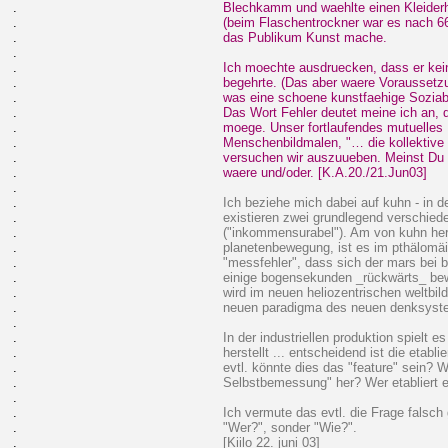
.
Blechkamm und waehlte einen Kleiderha
.
(beim Flaschentrockner war es nach 6
.
das Publikum Kunst mache.
.
.
Ich moechte ausdruecken, dass er ke
.
begehrte. (Das aber waere Voraussetzu
.
was eine schoene kunstfaehige Soziabel
.
Das Wort Fehler deutet meine ich an, 
.
moege. Unser fortlaufendes mutuelles 
.
Menschenbildmalen, "… die kollektiv
.
versuchen wir auszuueben. Meinst Du 
.
waere und/oder. [K.A.20./21.Jun03]
.
.
Ich beziehe mich dabei auf kuhn - in 
.
existieren zwei grundlegend verschie
.
("inkommensurabel"). Am von kuhn her
.
planetenbewegung, ist es im pthälomäi
.
"messfehler", dass sich der mars bei 
.
einige bogensekunden _rückwärts_ bewe
.
wird im neuen heliozentrischen weltbil
.
neuen paradigma des neuen denksyst
.
.
In der industriellen produktion spielt 
.
herstellt ... entscheidend ist die etab
.
evtl. könnte dies das "feature" sein? We
.
Selbstbemessung" her? Wer etabliert 
.
.
Ich vermute das evtl. die Frage falsch g
.
"Wer?", sonder "Wie?".
.
[Kiilo 22. juni 03]