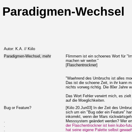
Paradigmen-Wechsel
Autor: K.A. // Kiilo
Paradigmen-Wechsel, mehr
Flimmern ist ein schoenes Wort für "I
machen wir weiter."
[
Flaschentrockner
]
"Waehrend des Umbruchs ist alles moe
Das ist die schoene Zeit, in ihr kann m
nichts vorweg richtig. Die 80er Jahre 
Das Wort Fehler verwirrt mich, es ziel
auf die Moeglichkeiten.
Bug or Feature?
[Kiilo 20.Jun03] In der Zeit des Umbruch
sich um ein "Bug oder ein Feature" ha
inkorrekt, wenn der Mars rückwärtsgeh
.
Messsystem geändert werden? Wer en
.
der Flaschentrockner ist kein kubo-fu
.
hat seine eigene Palette selbst gewaeh