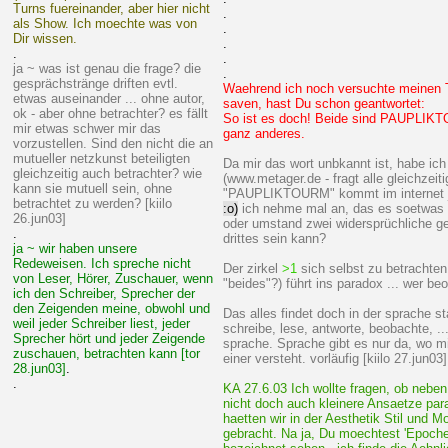
Turns fuereinander, aber hier nicht
.
als Show. Ich moechte was von
.
Dir wissen.
.
.
.
ja ~ was ist genau die frage? die
.
gesprächstränge driften evtl.
Waehrend ich noch versuchte meinen 
etwas auseinander ... ohne autor,
saven, hast Du schon geantwortet:
ok - aber ohne betrachter? es fällt
So ist es doch! Beide sind PAUPLIKT
mir etwas schwer mir das
ganz anderes.
vorzustellen. Sind den nicht die an
mutueller netzkunst beteiligten
Da mir das wort unbkannt ist, habe ic
gleichzeitig auch betrachter? wie
(www.metager.de - fragt alle gleichzeiti
kann sie mutuell sein, ohne
"PAUPLIKTOURM" kommt im internet je
betrachtet zu werden? [kiilo
:o)
ich nehme mal an, das es soetwas b
26.jun03]
oder umstand zwei widersprüchliche ge
.
drittes sein kann?
ja ~ wir haben unsere
Redeweisen. Ich spreche nicht
Der zirkel
>1
sich selbst zu betrachten
von Leser, Hörer, Zuschauer, wenn
"beides"?) führt ins paradox ... wer b
ich den Schreiber, Sprecher der
den Zeigenden meine, obwohl und
Das alles findet doch in der sprache sta
weil jeder Schreiber liest, jeder
schreibe, lese, antworte, beobachte, ..
Sprecher hört und jeder Zeigende
sprache. Sprache gibt es nur da, wo m
zuschauen, betrachten kann [tor
einer versteht. vorläufig [kiilo 27.jun03]
28.jun03]
.
.
KA 27.6.03 Ich wollte fragen, ob nebe
nicht doch auch kleinere Ansaetze pa
haetten wir in der Aesthetik Stil und 
gebracht. Na ja, Du moechtest 'Epochen