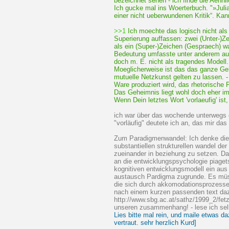
bezeichnet sehen - ich finde die Aehnlic
Ich gucke mal ins Woerterbuch. "»Julia
einer nicht ueberwundenen Kritik“. K
>>1
Ich moechte das logisch nicht als 
Superierung auffassen: zwei (Unter-)Ze
als ein (Super-)Zeichen (Gespraech)
Bedeutung umfasste unter anderem au
doch m. E. nicht als tragendes Modell.
Moeglicherweise ist das das ganze Ge
mutuelle Netzkunst gelten zu lassen. 
Ware produziert wird, das rhetorische 
Das Geheimnis liegt wohl doch eher i
Wenn Dein letztes Wort 'vorlaeufig' is
ich war über das wochende unterwegs da
"vorläufig" deutete ich an, das mir das
Zum Paradigmenwandel: Ich denke dies
substantiellen strukturellen wandel der
zueinander in beziehung zu setzen. Da
an die entwicklungspsychologie piaget
kognitiven entwicklungsmodell ein aus
austausch Pardigma zugrunde. Es müss
die sich durch akkomodationsprozesse
nach einem kurzen passenden text dazu
http://www.sbg.ac.at/sathz/1999_2/fetz
unseren zusammenhang! - lese ich sel
Lies bitte mal rein, und maile etwas da
vertraut. sehr herzlich Kurd]