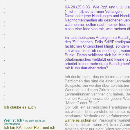
.
.
KA 24./25.6.03_ Wie (ggf. und u.U. u.
.
(= ich mit!), so ist mein Verlangen.
.
Diese oder jene Handlungen und Handl
.
Nachrichtenmedien als geschehen ueber
.
wahrnehme, sollen nach meiner Idee nic
.
bloss eine Idee von mir, was meinen di
.
.
Ein aesthetisches Analogon zu Parad
.
den ‘Stil‘ nennen. Falls Stil//Paradigm
.
fachlichen Unterschied klingt, sondern
.
ich weiss nicht, ob es so klingt -, wae
.
Punkt. Daran schliesst sich bei mir di
.
pthälomäisches weltbild) und kleine (z
.
arbeitet keiner mehr dran) Paradigmen
.
mit Kuhn darueber reden?
.
.
Ich denke nicht, das es kleine und gr
.
Pardigmen das sind die einer Lehrmei
.
Beispiele. Sie werden über Lehrbücher 
.
Wenn ich zu diesen Zirkeln dazugehöre
.
Lehrmeinungen verinnerlicht haben. D
.
kleinen Paradigmenwandel geben. Was 
.
"Moden" oder "Stile".
Ich glaube es auch
Ob "Stil" ein ästhetisches Paradigma 
bezweifeln. Eher verstehe ich es so, 
bestimmte Methode und verfahrensweis
Wer ist Ich?
währe es schon
ein Paradigmenwandel,
es geht nicht um
Überzeugung ...
Kunsthistoriker - wenn zB. keine Autor
Ich bin KA, lieber Rolf, und ich
Arbeiten nicht nur nicht "einzusortiere