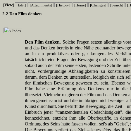
[View]
[Edit]
[Attachments]
[History]
[Home]
[Changes]
[Search]
[H
2.2 Den Film denken
<-Index
Den Film denken.
Solche Fragen setzen allerdings vor
und das Denken bereits in eine Nähe zueinander bewege
an in ein produktives oder gar kongeniales Verhältn
tatsächlich treten Fragen der Bewegung und der Zeit über
sobald auch der Film seine ersten, tastenden Schritte unt
nicht, vordergründige Abhängigkeiten zu konstruieren
darum, dem Denken zu unterstellen, lediglich ein sich se
der filmischen Bewegung gewesen zu sein. Ebenso we
Film habe eine Erfahrung des Denkens nur in die
übersetzt. Vielmehr reagieren der Film und das Denken a
ihnen gemeinsam ist und die im übrigen nicht weniger al
Kunst durchläuft. Sie betrifft die Bewegung, die Zeit – u
Einbruch jener "transzendentalen Obdachlosigkeit", di
kennzeichnet, entzieht ihm alle Oberbegriffe, in den
Ordnung des Seins hatte fassen wollen, sei's als "Geist", 
Die Bewegung verliert das Ziel – jenes télos, das ihr F