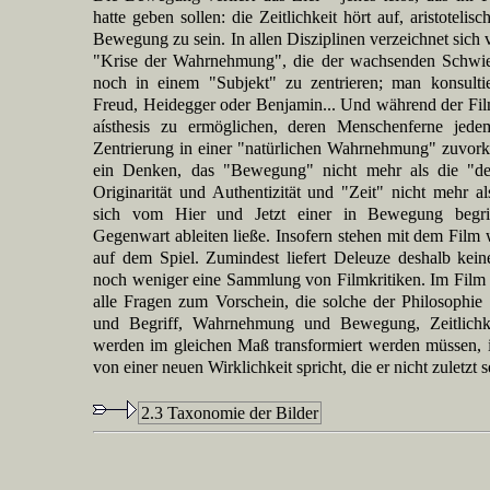
hatte geben sollen: die Zeitlichkeit hört auf, aristotelis
Bewegung zu sein. In allen Disziplinen verzeichnet sich 
"Krise der Wahrnehmung", die der wachsenden Schwieri
noch in einem "Subjekt" zu zentrieren; man konsultie
Freud, Heidegger oder Benjamin... Und während der Fil
aísthesis zu ermöglichen, deren Menschenferne jede
Zentrierung in einer "natürlichen Wahrnehmung" zuvork
ein Denken, das "Bewegung" nicht mehr als die "de
Originarität und Authentizität und "Zeit" nicht mehr al
sich vom Hier und Jetzt einer in Bewegung begri
Gegenwart ableiten ließe. Insofern stehen mit dem Film 
auf dem Spiel. Zumindest liefert Deleuze deshalb kei
noch weniger eine Sammlung von Filmkritiken. Im Film 
alle Fragen zum Vorschein, die solche der Philosophi
und Begriff, Wahrnehmung und Bewegung, Zeitlichk
werden im gleichen Maß transformiert werden müssen, 
von einer neuen Wirklichkeit spricht, die er nicht zuletzt s
2.3 Taxonomie der Bilder