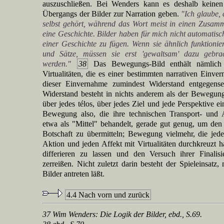
auszuschließen. Bei Wenders kann es deshalb keinen
Übergangs der Bilder zur Narration geben.
"Ich glaube, 
selbst gehört, während das Wort meist in einen Zusam
eine Geschichte. Bilder haben für mich nicht automatisc
einer Geschichte zu fügen. Wenn sie ähnlich funktionie
und Sätze, müssen sie erst 'gewaltsam' dazu gebrac
werden."
38
Das Bewegungs-Bild enthält nämlich b
Virtualitäten, die es einer bestimmten narrativen Einve
dieser Einvernahme zumindest Widerstand entgegense
Widerstand besteht in nichts anderem als der Bewegun
über jedes télos, über jedes Ziel und jede Perspektive ein
Bewegung also, die ihre technischen Transport- und A
etwa als "Mittel" behandelt, gerade gut genug, um den 
Botschaft zu übermitteln; Bewegung vielmehr, die je
Aktion und jeden Affekt mit Virtualitäten durchkreuzt
differieren zu lassen und den Versuch ihrer Finali
zerreißen. Nicht zuletzt darin besteht der Spieleinsatz
Bilder antreten läßt.
4.4 Nach vorn und zurück
37 Wim Wenders: Die Logik der Bilder, ebd., S.69.