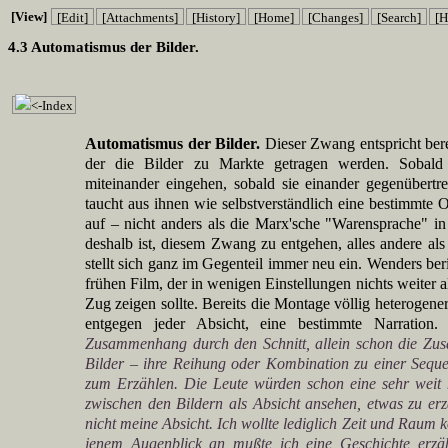
[View]
[Edit]
[Attachments]
[History]
[Home]
[Changes]
[Search]
[H
4.3 Automatismus der Bilder.
<-Index
Automatismus der Bilder.
Dieser Zwang entspricht ber
der die Bilder zu Markte getragen werden. Sobald
miteinander eingehen, sobald sie einander gegenübertr
taucht aus ihnen wie selbstverständlich eine bestimmte 
auf – nicht anders als die Marx'sche "Warensprache" in
deshalb ist, diesem Zwang zu entgehen, alles andere als 
stellt sich ganz im Gegenteil immer neu ein. Wenders be
frühen Film, der in wenigen Einstellungen nichts weiter a
Zug zeigen sollte. Bereits die Montage völlig heterogener
entgegen jeder Absicht, eine bestimmte Narration.
"
Zusammenhang durch den Schnitt, allein schon die Zus
Bilder – ihre Reihung oder Kombination zu einer Sequen
zum Erzählen. Die Leute würden schon eine sehr weit 
zwischen den Bildern als Absicht ansehen, etwas zu e
nicht meine Absicht. Ich wollte lediglich Zeit und Raum
jenem Augenblick an mußte ich eine Geschichte erzäh