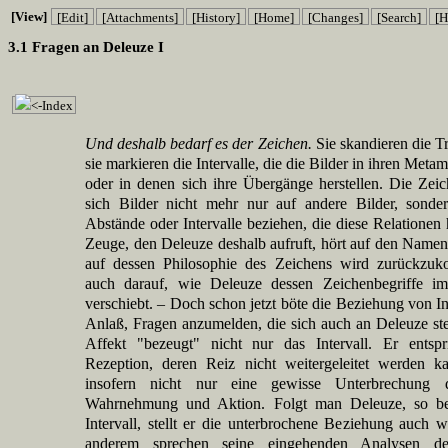
[View]
[Edit]
[Attachments]
[History]
[Home]
[Changes]
[Search]
[H
3.1 Fragen an Deleuze I
<-Index
Und deshalb bedarf es der Zeichen.
Sie skandieren die T
sie markieren die Intervalle, die die Bilder in ihren Met
oder in denen sich ihre Übergänge herstellen. Die Zei
sich Bilder nicht mehr nur auf andere Bilder, sonde
Abstände oder Intervalle beziehen, die diese Relationen 
Zeuge, den Deleuze deshalb aufruft, hört auf den Namen 
auf dessen Philosophie des Zeichens wird zurückzuk
auch darauf, wie Deleuze dessen Zeichenbegriffe 
verschiebt. – Doch schon jetzt böte die Beziehung von In
Anlaß, Fragen anzumelden, die sich auch an Deleuze ste
Affekt "bezeugt" nicht nur das Intervall. Er entspr
Rezeption, deren Reiz nicht weitergeleitet werden k
insofern nicht nur eine gewisse Unterbrechung
Wahrnehmung und Aktion. Folgt man Deleuze, so bes
Intervall, stellt er die unterbrochene Beziehung auch w
anderem sprechen seine eingehenden Analysen d