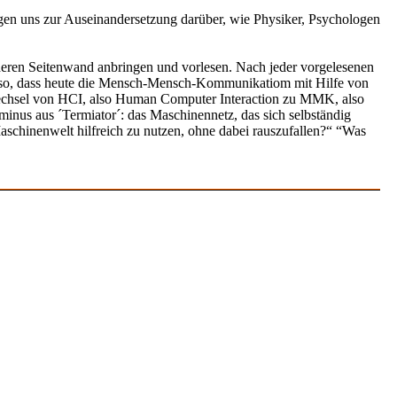
ngen uns zur Auseinandersetzung darüber, wie Physiker, Psychologen
rderen Seitenwand anbringen und vorlesen. Nach jeder vorgelesenen
as so, dass heute die Mensch-Mensch-Kommunikatiom mit Hilfe von
wechsel von HCI, also Human Computer Interaction zu MMK, also
us aus ´Termiator´: das Maschinennetz, das sich selbständig
aschinenwelt hilfreich zu nutzen, ohne dabei rauszufallen?“ “Was