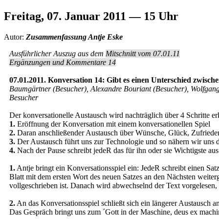
Freitag, 07. Januar 2011 — 15 Uhr
Autor:
Zusammenfassung Antje Eske
Ausführlicher Auszug aus dem
Mitschnitt vom 07.01.11
Ergänzungen und Kommentare 14
07.01.2011. Konversation 14: Gibt es einen Unterschied zw
Baumgärtner (Besucher), Alexandre Bouriant (Besucher), Wolfgang C
Besucher
Der konversationelle Austausch wird nachträglich über 4 Schritte e
1.
Eröffnung der Konversation mit einem konversationellen Spiel
2.
Daran anschließender Austausch über Wünsche, Glück, Zufriede
3.
Der Austausch führt uns zur Technologie und so nähern wir un
4.
Nach der Pause schreibt jedeR das für ihn oder sie Wichtigste a
1.
Antje bringt ein Konversationsspiel ein: JedeR schreibt einen Sa
Blatt mit dem ersten Wort des neuen Satzes an den Nächsten weiterge
vollgeschrieben ist. Danach wird abwechselnd der Text vorgelesen,
2.
An das Konversationsspiel schließt sich ein längerer Austausch a
Das Gespräch bringt uns zum ´Gott in der Maschine, deus ex machi