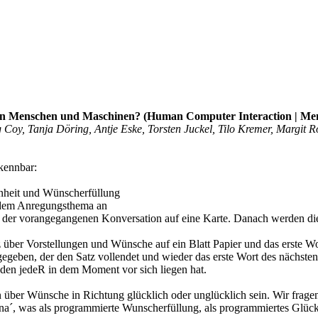
ischen Menschen und Maschinen? (Human Computer Interaction | 
oy, Tanja Döring, Antje Eske, Torsten Juckel, Tilo Kremer, Margit Ro
rkennbar:
nheit und Wünscherfüllung
s dem Anregungsthema an
us der vorangegangenen Konversation auf eine Karte. Danach werden di
tz über Vorstellungen und Wünsche auf ein Blatt Papier und das erste W
geben, der den Satz vollendet und wieder das erste Wort des nächsten S
 den jedeR in dem Moment vor sich liegen hat.
n über Wünsche in Richtung glücklich oder unglücklich sein. Wir frage
na´, was als programmierte Wunscherfüllung, als programmiertes Glück