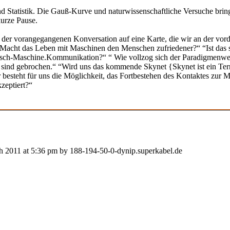
nd Statistik. Die Gauß-Kurve und naturwissenschaftliche Versuche bri
urze Pause.
us der vorangegangenen Konversation auf eine Karte, die wir an der vo
n: “Macht das Leben mit Maschinen den Menschen zufriedener?“ “Ist d
 Mensch-Maschine.Kommunikation?“ “ Wie vollzog sich der Paradigmen
 gebrochen.“ “Wird uns das kommende Skynet {Skynet ist ein Termin
besteht für uns die Möglichkeit, das Fortbestehen des Kontaktes zur M
zeptiert?“
ch 2011 at 5:36 pm by 188-194-50-0-dynip.superkabel.de