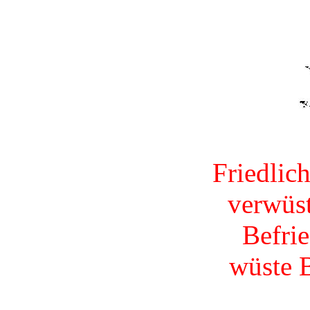
Friedlic
verwüst
Befri
wüste 