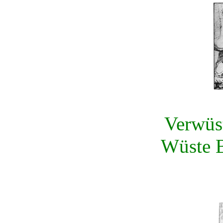
Verwüst
Wüste B