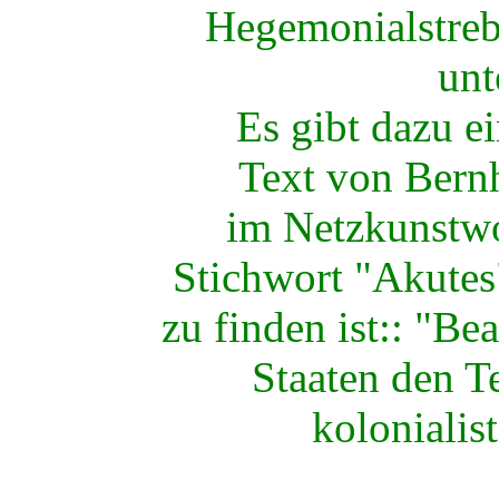
Hegemonialstreb
unt
Es gibt dazu e
Text von Bernh
im Netzkunstwo
Stichwort "Akute
zu finden ist:: "Be
Staaten den T
kolonialis