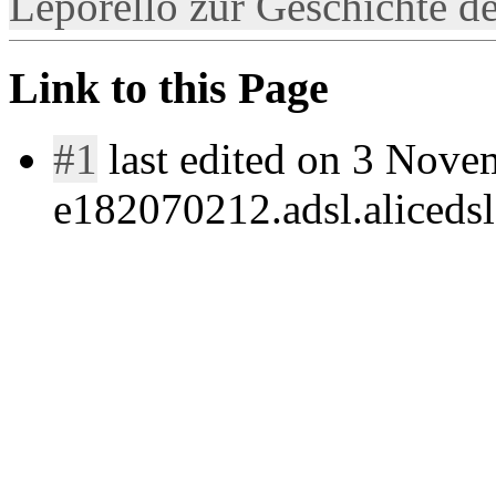
Leporello zur Geschichte d
Link to this Page
#1
last edited on 3 Nove
e182070212.adsl.alicedsl