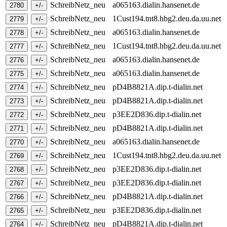
SchreibNetz_neu
a065163.dialin.hansenet.de
SchreibNetz_neu
1Cust194.tnt8.hbg2.deu.da.uu.net
SchreibNetz_neu
a065163.dialin.hansenet.de
SchreibNetz_neu
1Cust194.tnt8.hbg2.deu.da.uu.net
SchreibNetz_neu
a065163.dialin.hansenet.de
SchreibNetz_neu
a065163.dialin.hansenet.de
SchreibNetz_neu
pD4B8821A.dip.t-dialin.net
SchreibNetz_neu
pD4B8821A.dip.t-dialin.net
SchreibNetz_neu
p3EE2D836.dip.t-dialin.net
SchreibNetz_neu
pD4B8821A.dip.t-dialin.net
SchreibNetz_neu
a065163.dialin.hansenet.de
SchreibNetz_neu
1Cust194.tnt8.hbg2.deu.da.uu.net
SchreibNetz_neu
p3EE2D836.dip.t-dialin.net
SchreibNetz_neu
p3EE2D836.dip.t-dialin.net
SchreibNetz_neu
pD4B8821A.dip.t-dialin.net
SchreibNetz_neu
p3EE2D836.dip.t-dialin.net
SchreibNetz_neu
pD4B8821A.dip.t-dialin.net