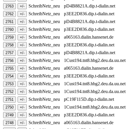
SchreibNetz_neu
pD4B8821A.dip.t-dialin.net
SchreibNetz_neu
p3EE2D836.dip.t-dialin.net
SchreibNetz_neu
pD4B8821A.dip.t-dialin.net
SchreibNetz_neu
p3EE2D836.dip.t-dialin.net
SchreibNetz_neu
a065163.dialin.hansenet.de
SchreibNetz_neu
p3EE2D836.dip.t-dialin.net
SchreibNetz_neu
pD4B8821A.dip.t-dialin.net
SchreibNetz_neu
1Cust194.tnt8.hbg2.deu.da.uu.net
SchreibNetz_neu
a065163.dialin.hansenet.de
SchreibNetz_neu
p3EE2D836.dip.t-dialin.net
SchreibNetz_neu
1Cust194.tnt8.hbg2.deu.da.uu.net
SchreibNetz_neu
1Cust194.tnt8.hbg2.deu.da.uu.net
SchreibNetz_neu
pC19F115D.dip.t-dialin.net
SchreibNetz_neu
1Cust194.tnt8.hbg2.deu.da.uu.net
SchreibNetz_neu
p3EE2D836.dip.t-dialin.net
SchreibNetz_neu
a065163.dialin.hansenet.de