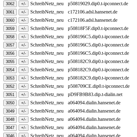
SchreibNetz_neu
p50819029.dip0.t-ipconnect.de
SchreibNetz_neu
c172106.adsl.hansenet.de
SchreibNetz_neu
c172106.adsl.hansenet.de
SchreibNetz_neu
p50818F5F.dip0.t-ipconnect.de
SchreibNetz_neu
p508196C5.dip0.t-ipconnect.de
SchreibNetz_neu
p508196C5.dip0.t-ipconnect.de
SchreibNetz_neu
p508196C5.dip0.t-ipconnect.de
SchreibNetz_neu
p508182C9.dip0.t-ipconnect.de
SchreibNetz_neu
p508182C9.dip0.t-ipconnect.de
SchreibNetz_neu
p508182C9.dip0.t-ipconnect.de
SchreibNetz_neu
p508709CE.dip0.t-ipconnect.de
SchreibNetz_neu
pD9FB9B83.dip.t-dialin.net
SchreibNetz_neu
a064094.dialin.hansenet.de
SchreibNetz_neu
a064094.dialin.hansenet.de
SchreibNetz_neu
a064094.dialin.hansenet.de
SchreibNetz_neu
a064094.dialin.hansenet.de
SchreibNetz_neu
a064094.dialin.hansenet.de