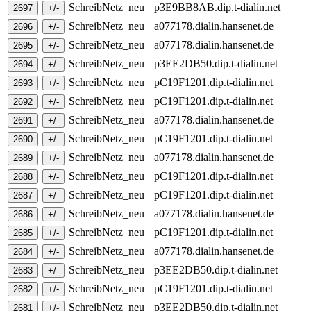
SchreibNetz_neu
p3E9BB8AB.dip.t-dialin.net
SchreibNetz_neu
a077178.dialin.hansenet.de
SchreibNetz_neu
a077178.dialin.hansenet.de
SchreibNetz_neu
p3EE2DB50.dip.t-dialin.net
SchreibNetz_neu
pC19F1201.dip.t-dialin.net
SchreibNetz_neu
pC19F1201.dip.t-dialin.net
SchreibNetz_neu
a077178.dialin.hansenet.de
SchreibNetz_neu
pC19F1201.dip.t-dialin.net
SchreibNetz_neu
a077178.dialin.hansenet.de
SchreibNetz_neu
pC19F1201.dip.t-dialin.net
SchreibNetz_neu
pC19F1201.dip.t-dialin.net
SchreibNetz_neu
a077178.dialin.hansenet.de
SchreibNetz_neu
pC19F1201.dip.t-dialin.net
SchreibNetz_neu
a077178.dialin.hansenet.de
SchreibNetz_neu
p3EE2DB50.dip.t-dialin.net
SchreibNetz_neu
pC19F1201.dip.t-dialin.net
SchreibNetz_neu
p3EE2DB50.dip.t-dialin.net