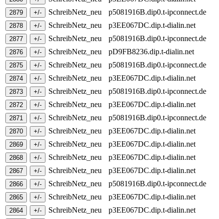
SchreibNetz_neu
p5081916B.dip0.t-ipconnect.de
SchreibNetz_neu
p3EE067DC.dip.t-dialin.net
SchreibNetz_neu
p5081916B.dip0.t-ipconnect.de
SchreibNetz_neu
pD9FB8236.dip.t-dialin.net
SchreibNetz_neu
p5081916B.dip0.t-ipconnect.de
SchreibNetz_neu
p3EE067DC.dip.t-dialin.net
SchreibNetz_neu
p5081916B.dip0.t-ipconnect.de
SchreibNetz_neu
p3EE067DC.dip.t-dialin.net
SchreibNetz_neu
p5081916B.dip0.t-ipconnect.de
SchreibNetz_neu
p3EE067DC.dip.t-dialin.net
SchreibNetz_neu
p3EE067DC.dip.t-dialin.net
SchreibNetz_neu
p3EE067DC.dip.t-dialin.net
SchreibNetz_neu
p3EE067DC.dip.t-dialin.net
SchreibNetz_neu
p5081916B.dip0.t-ipconnect.de
SchreibNetz_neu
p3EE067DC.dip.t-dialin.net
SchreibNetz_neu
p3EE067DC.dip.t-dialin.net