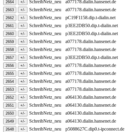
SchreibNetz_neu
a077178.dialin.hansenet.de
SchreibNetz_neu
a077178.dialin.hansenet.de
SchreibNetz_neu
pC19F1158.dip.t-dialin.net
SchreibNetz_neu
p3EE2DB50.dip.t-dialin.net
SchreibNetz_neu
p3EE2DB50.dip.t-dialin.net
SchreibNetz_neu
a077178.dialin.hansenet.de
SchreibNetz_neu
a077178.dialin.hansenet.de
SchreibNetz_neu
p3EE2DB50.dip.t-dialin.net
SchreibNetz_neu
a077178.dialin.hansenet.de
SchreibNetz_neu
a077178.dialin.hansenet.de
SchreibNetz_neu
a077178.dialin.hansenet.de
SchreibNetz_neu
a077178.dialin.hansenet.de
SchreibNetz_neu
a064130.dialin.hansenet.de
SchreibNetz_neu
a064130.dialin.hansenet.de
SchreibNetz_neu
a064130.dialin.hansenet.de
SchreibNetz_neu
a064130.dialin.hansenet.de
SchreibNetz_neu
p5088627C.dip0.t-ipconnect.de