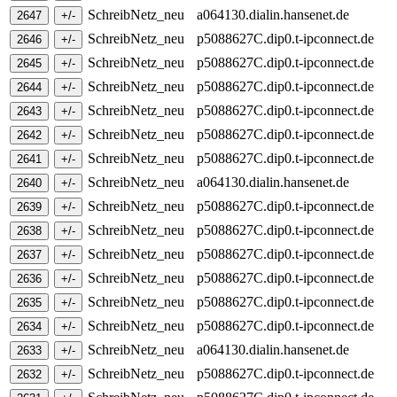
SchreibNetz_neu
a064130.dialin.hansenet.de
SchreibNetz_neu
p5088627C.dip0.t-ipconnect.de
SchreibNetz_neu
p5088627C.dip0.t-ipconnect.de
SchreibNetz_neu
p5088627C.dip0.t-ipconnect.de
SchreibNetz_neu
p5088627C.dip0.t-ipconnect.de
SchreibNetz_neu
p5088627C.dip0.t-ipconnect.de
SchreibNetz_neu
p5088627C.dip0.t-ipconnect.de
SchreibNetz_neu
a064130.dialin.hansenet.de
SchreibNetz_neu
p5088627C.dip0.t-ipconnect.de
SchreibNetz_neu
p5088627C.dip0.t-ipconnect.de
SchreibNetz_neu
p5088627C.dip0.t-ipconnect.de
SchreibNetz_neu
p5088627C.dip0.t-ipconnect.de
SchreibNetz_neu
p5088627C.dip0.t-ipconnect.de
SchreibNetz_neu
p5088627C.dip0.t-ipconnect.de
SchreibNetz_neu
a064130.dialin.hansenet.de
SchreibNetz_neu
p5088627C.dip0.t-ipconnect.de