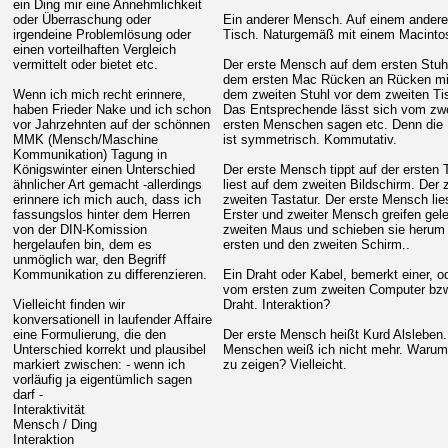
ein Ding mir eine Annehmlichkeit
oder Überraschung oder
Ein anderer Mensch. Auf einem andere
irgendeine Problemlösung oder
Tisch. Naturgemäß mit einem Macintos
einen vorteilhaften Vergleich
vermittelt oder bietet etc.
Der erste Mensch auf dem ersten Stuhl
dem ersten Mac Rücken an Rücken mi
Wenn ich mich recht erinnere,
dem zweiten Stuhl vor dem zweiten Ti
haben Frieder Nake und ich schon
Das Entsprechende lässt sich vom zw
vor Jahrzehnten auf der schönnen
ersten Menschen sagen etc. Denn die
MMK (Mensch/Maschine
ist symmetrisch. Kommutativ.
Kommunikation) Tagung in
Königswinter einen Unterschied
Der erste Mensch tippt auf der ersten
ähnlicher Art gemacht -allerdings
liest auf dem zweiten Bildschirm. Der 
erinnere ich mich auch, dass ich
zweiten Tastatur. Der erste Mensch lie
fassungslos hinter dem Herren
Erster und zweiter Mensch greifen gele
von der DIN-Komission
zweiten Maus und schieben sie herum
hergelaufen bin, dem es
ersten und den zweiten Schirm..
unmöglich war, den Begriff
Kommunikation zu differenzieren.
Ein Draht oder Kabel, bemerkt einer, o
vom ersten zum zweiten Computer bz
Vielleicht finden wir
Draht. Interaktion?
konversationell in laufender Affaire
eine Formulierung, die den
Der erste Mensch heißt Kurd Alslebe
Unterschied korrekt und plausibel
Menschen weiß ich nicht mehr. Warum 
markiert zwischen: - wenn ich
zu zeigen? Vielleicht.
vorläufig ja eigentümlich sagen
darf -
Interaktivität
Mensch / Ding
Interaktion