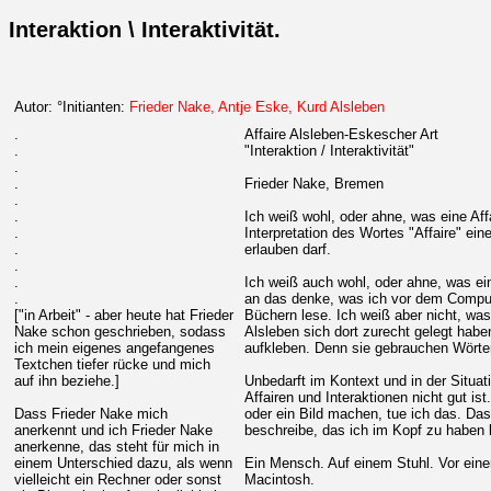
Interaktion \ Interaktivität.
Autor: °Initianten:
Frieder Nake, Antje Eske, Kurd Alsleben
.
Affaire Alsleben-Eskescher Art
.
"Interaktion / Interaktivität"
.
.
Frieder Nake, Bremen
.
.
Ich weiß wohl, oder ahne, was eine Affa
.
Interpretation des Wortes "Affaire" e
.
erlauben darf.
.
.
Ich weiß auch wohl, oder ahne, was ein
.
an das denke, was ich vor dem Comput
["in Arbeit" - aber heute hat Frieder
Büchern lese. Ich weiß aber nicht, wa
Nake schon geschrieben, sodass
Alsleben sich dort zurecht gelegt habe
ich mein eigenes angefangenes
aufkleben. Denn sie gebrauchen Wörter 
Textchen tiefer rücke und mich
auf ihn beziehe.]
Unbedarft im Kontext und in der Situat
Affairen und Interaktionen nicht gut ist
Dass Frieder Nake mich
oder ein Bild machen, tue ich das. Das
anerkennt und ich Frieder Nake
beschreibe, das ich im Kopf zu haben
anerkenne, das steht für mich in
einem Unterschied dazu, als wenn
Ein Mensch. Auf einem Stuhl. Vor eine
vielleicht ein Rechner oder sonst
Macintosh.