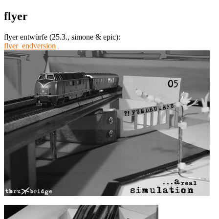
flyer
flyer entwürfe (25.3., simone & epic):
flyer_endversion