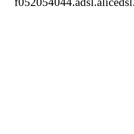
f052054044.adsl.alicedsl