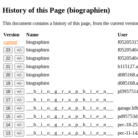
History of this Page (biographien)
This document contains a history of this page, from the current version 
Version
Name
User
current
biographien
f05205315
biographien
f05205404
biographien
f05205404
biographien
b115127.a
biographien
d085168.a
biographien
d085168.a
___b__i__o__g__r__a__p__h__i__e__n___
pD957514A
___b__i__o__g__r__a__p__h__i__e__n___
___b__i__o__g__r__a__p__h__i__e__n___
garage.hf
___b__i__o__g__r__a__p__h__i__e__n___
pd95753df.
___b__i__o__g__r__a__p__h__i__e__n___
pec-18-25
___b__i__o__g__r__a__p__h__i__e__n___
pec-11-14